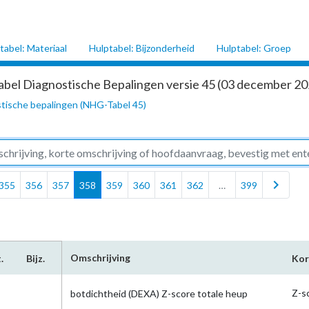
tabel: Materiaal
Hulptabel: Bijzonderheid
Hulptabel: Groep
abel Diagnostische Bepalingen versie 45 (03 december 202
tische bepalingen (NHG-Tabel 45)
chevron_right
355
356
357
358
359
360
361
362
…
399
Omschrijving
.
Bijz.
Kor
Z-s
botdichtheid (DEXA) Z-score totale heup