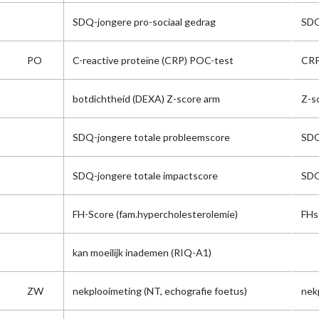
SDQ-jongere pro-sociaal gedrag
SDQ
PO
C-reactive proteïne (CRP) POC-test
CR
botdichtheid (DEXA) Z-score arm
Z-s
SDQ-jongere totale probleemscore
SDQ
SDQ-jongere totale impactscore
SDQ
FH-Score (fam.hypercholesterolemie)
FHs
kan moeilijk inademen (RIQ-A1)
ZW
nekplooimeting (NT, echografie foetus)
nek