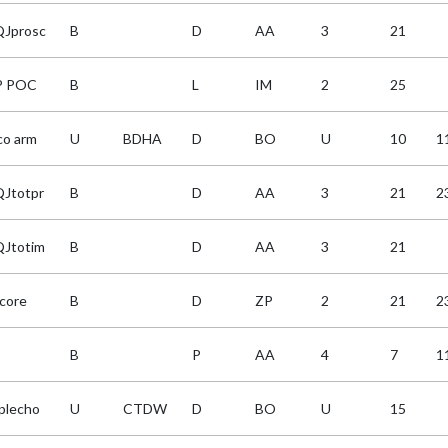
Jprosc
B
D
AA
3
21
P POC
B
L
IM
2
25
co arm
U
BDHA
D
BO
U
10
1
Jtotpr
B
D
AA
3
21
2
Jtotim
B
D
AA
3
21
core
B
D
ZP
2
21
2
B
P
AA
4
7
1
plecho
U
CTDW
D
BO
U
15