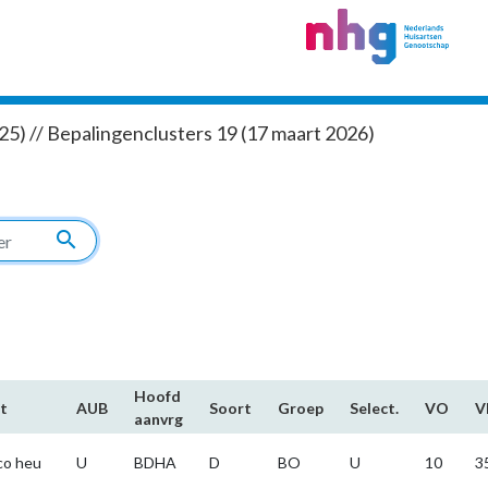
5) // Bepalingenclusters 19 (17 maart 2026)
search
Hoofd​
t
AUB
Soort
Groep
Select.
VO
V
aanvrg
co heu
U
BDHA
D
BO
U
10
3