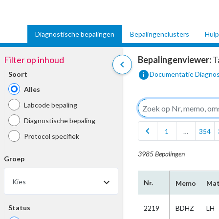
Diagnostische bepalingen
Bepalingenclusters
Hulp
Filter op inhoud
Bepalingenviewer:
T
chevron_left
info
Soort
Documentatie Diagnos
Alles
Labcode bepaling
Diagnostische bepaling
chevron_left
1
…
354
Protocol specifiek
3985 Bepalingen
Groep
Kies
Nr.
Memo
Mat
Status
2219
BDHZ
LH