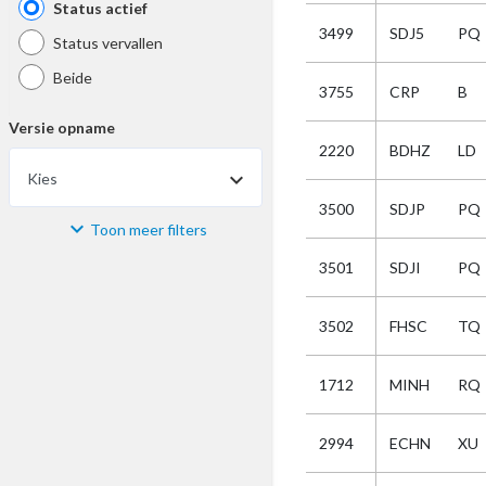
Status actief
3499
SDJ5
PQ
Status vervallen
Beide
3755
CRP
B
Versie opname
2220
BDHZ
LD
Kies
3500
SDJP
PQ
Toon meer filters
Materiaal
3501
SDJI
PQ
Kies
3502
FHSC
TQ
Bijzonderheid
1712
MINH
RQ
Kies
2994
ECHN
XU
Selectie