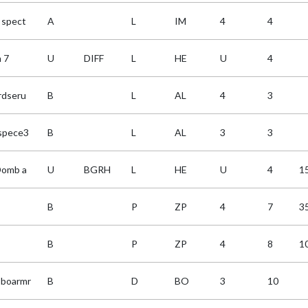
 spect
A
L
IM
4
4
 7
U
DIFF
L
HE
U
4
rdseru
B
L
AL
4
3
spece3
B
L
AL
3
3
Domb a
U
BGRH
L
HE
U
4
1
B
P
ZP
4
7
3
B
P
ZP
4
8
1
boarmr
B
D
BO
3
10