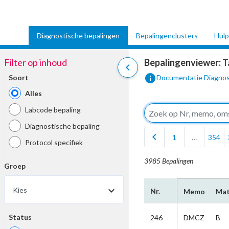
Diagnostische bepalingen
Bepalingenclusters
Hulp
Filter op inhoud
Bepalingenviewer:
T
chevron_left
info
Soort
Documentatie Diagnos
Alles
Labcode bepaling
Diagnostische bepaling
chevron_left
1
…
354
Protocol specifiek
3985 Bepalingen
Groep
Kies
Nr.
Memo
Mat
Status
246
DMCZ
B