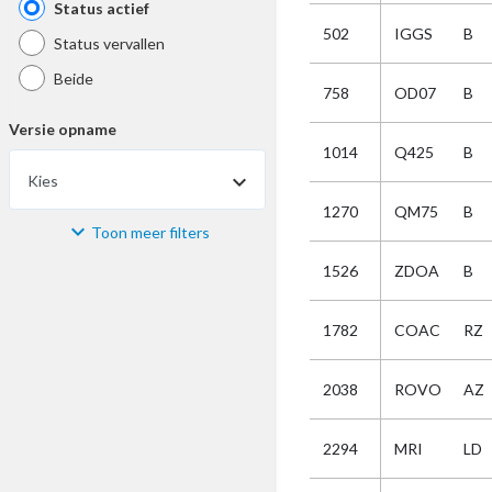
Status actief
502
IGGS
B
Status vervallen
Beide
758
OD07
B
Versie opname
1014
Q425
B
Kies
1270
QM75
B
Toon meer filters
Materiaal
1526
ZDOA
B
Kies
1782
COAC
RZ
Bijzonderheid
2038
ROVO
AZ
Kies
2294
MRI
LD
Selectie