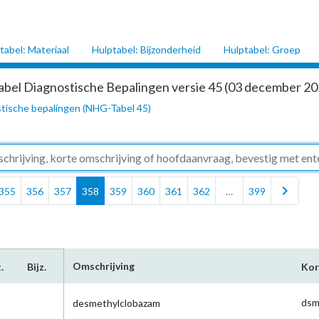
tabel: Materiaal
Hulptabel: Bijzonderheid
Hulptabel: Groep
abel Diagnostische Bepalingen versie 45 (03 december 202
tische bepalingen (NHG-Tabel 45)
chevron_right
355
356
357
358
359
360
361
362
…
399
Omschrijving
.
Bijz.
Kor
dsm
desmethylclobazam