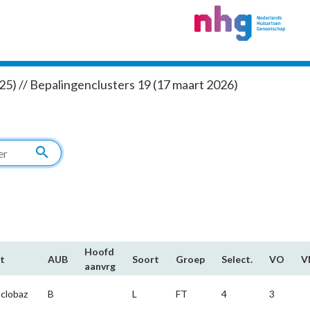
5) // Bepalingenclusters 19 (17 maart 2026)
search
Hoofd​
t
AUB
Soort
Groep
Select.
VO
V
aanvrg
clobaz
B
L
FT
4
3