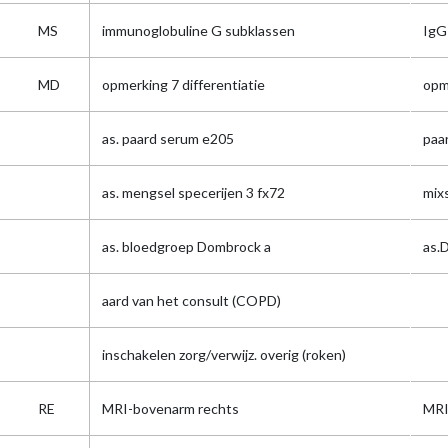
MS
immunoglobuline G subklassen
IgG
MD
opmerking 7 differentiatie
opm
as. paard serum e205
paa
as. mengsel specerijen 3 fx72
mix
as. bloedgroep Dombrock a
as.
aard van het consult (COPD)
inschakelen zorg/verwijz. overig (roken)
RE
MRI-bovenarm rechts
MRI