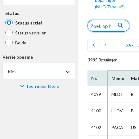
bepalingen
(NHG-Tabel 45)
Status
Status actief
search
Status vervallen
Beide
chevron_left
1
…
355
Versie opname
3985 Bepalingen
Kies
Nr.
Memo
Mat
Toon meer filters
Materiaal
4099
MLDT
B
Kies
4100
HLDV
B
Bijzonderheid
4102
PACA
US
Kies