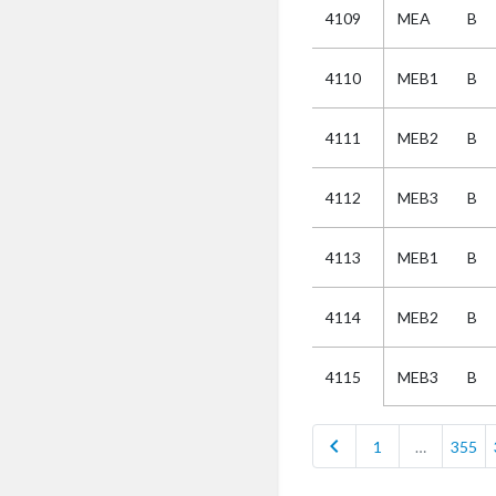
4109
MEA
B
Selectie
4110
MEB1
B
Kies
4111
MEB2
B
AUB
Alles
4112
MEB3
B
Aanvraag
Uitslag
4113
MEB1
B
Beide
4114
MEB2
B
MEB3
B
4115
chevron_left
1
…
355