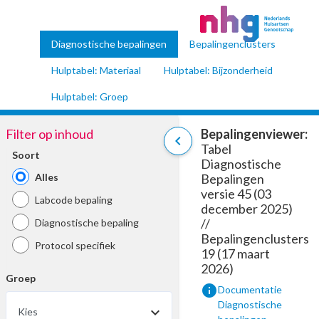
Diagnostische bepalingen
Bepalingenclusters
Hulptabel: Materiaal
Hulptabel: Bijzonderheid
Hulptabel: Groep
Filter op inhoud
Bepalingenviewer:
chevron_left
Tabel
Soort
Diagnostische
Alles
Bepalingen
versie 45 (03
Labcode bepaling
december 2025)
//
Diagnostische bepaling
Bepalingenclusters
Protocol specifiek
19 (17 maart
2026)
Groep
info
Documentatie
Diagnostische
Kies