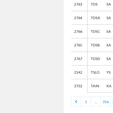
2763
TDS
SA
Selectie
2764
TDSA
SA
Kies
2766
TDSC
SA
AUB
Alles
2765
TDSB
SA
Aanvraag
Uitslag
2767
TDSD
SA
Beide
2142
TSLO
YS
TAIN
KA
3732
chevron_left
1
…
356