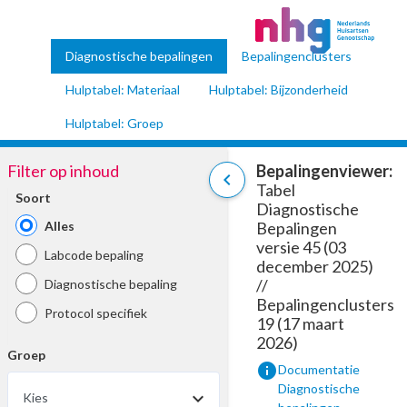
Diagnostische bepalingen
Bepalingenclusters
Hulptabel: Materiaal
Hulptabel: Bijzonderheid
Hulptabel: Groep
Filter op inhoud
Bepalingenviewer:
chevron_left
Tabel
Soort
Diagnostische
Alles
Bepalingen
versie 45 (03
Labcode bepaling
december 2025)
//
Diagnostische bepaling
Bepalingenclusters
Protocol specifiek
19 (17 maart
2026)
Groep
info
Documentatie
Diagnostische
Kies