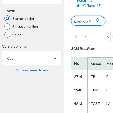
bepalingen
(NHG-Tabel 45)
Status
Status actief
search
Status vervallen
Beide
chevron_left
1
…
356
Versie opname
3985 Bepalingen
Kies
Nr.
Memo
Mat
Toon meer filters
Materiaal
2715
TBII
B
Kies
2940
TBMI
B
Bijzonderheid
4213
TCST
LA
Kies