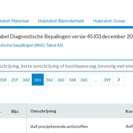
tabel: Materiaal
Hulptabel: Bijzonderheid
Hulptabel: Groep
abel Diagnostische Bepalingen versie 45 (03 december 202
tische bepalingen (NHG-Tabel 45)
chevron_right
358
359
360
361
362
363
364
365
…
399
Omschrijving
.
Bijz.
Kor
duif
duif precipiterende antistoffen