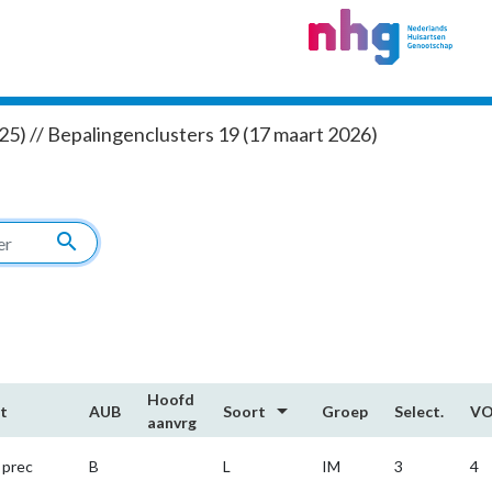
5) // Bepalingenclusters 19 (17 maart 2026)
search
Hoofd​
arrow_drop_down
t
AUB
Soort
Groep
Select.
V
aanvrg
 prec
B
L
IM
3
4