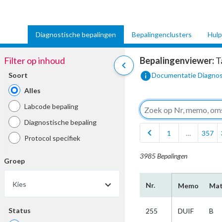
Diagnostische bepalingen
Bepalingenclusters
Hulp
Filter op inhoud
Bepalingenviewer:
T
chevron_left
info
Soort
Documentatie Diagnos
Alles
Labcode bepaling
Diagnostische bepaling
chevron_left
1
…
357
Protocol specifiek
3985 Bepalingen
Groep
Kies
Nr.
Memo
Mat
Status
255
DUIF
B