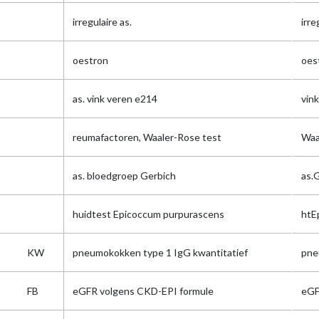
irregulaire as.
irre
oestron
oes
as. vink veren e214
vin
reumafactoren, Waaler-Rose test
Waa
as. bloedgroep Gerbich
as.
huidtest Epicoccum purpurascens
htE
KW
pneumokokken type 1 IgG kwantitatief
pne
FB
eGFR volgens CKD-EPI formule
eG