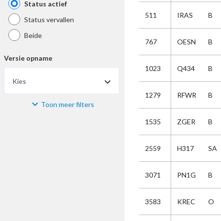
Status actief
511
IRAS
B
Status vervallen
Beide
767
OESN
B
Versie opname
1023
Q434
B
Kies
1279
RFWR
B
Toon meer filters
Materiaal
1535
ZGER
B
Kies
2559
H317
SA
Bijzonderheid
3071
PN1G
B
Kies
3583
KREC
O
Selectie