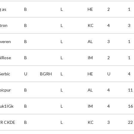
g as
B
L
HE
2
1
tron
B
L
KC
4
3
kveren
B
L
AL
3
1
lRose
B
L
IM
2
1
Gerbic
U
BGRH
L
HE
U
4
picpur
B
L
AL
4
11
uk1IGk
B
L
IM
4
16
FR CKDE
B
L
KC
3
22