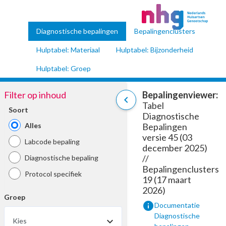
Diagnostische bepalingen
Bepalingenclusters
Hulptabel: Materiaal
Hulptabel: Bijzonderheid
Hulptabel: Groep
Filter op inhoud
Bepalingenviewer:
chevron_left
Tabel
Soort
Diagnostische
Alles
Bepalingen
versie 45 (03
Labcode bepaling
december 2025)
//
Diagnostische bepaling
Bepalingenclusters
Protocol specifiek
19 (17 maart
2026)
Groep
info
Documentatie
Diagnostische
Kies