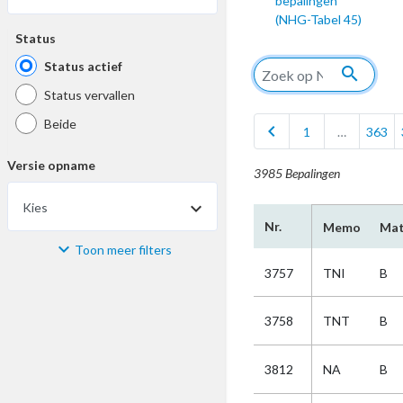
bepalingen
(NHG-Tabel 45)
Status
Status actief
search
Status vervallen
Beide
chevron_left
1
…
363
Versie opname
3985 Bepalingen
Kies
Nr.
Memo
Mat
Toon meer filters
Materiaal
3757
TNI
B
Kies
3758
TNT
B
Bijzonderheid
3812
NA
B
Kies