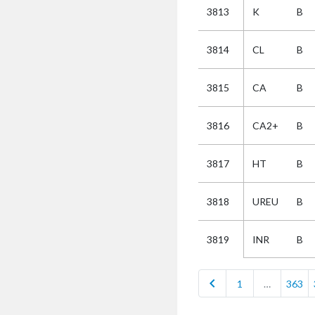
3813
K
B
Selectie
3814
CL
B
Kies
3815
CA
B
AUB
Alles
3816
CA2+
B
Aanvraag
Uitslag
3817
HT
B
Beide
3818
UREU
B
INR
B
3819
chevron_left
1
…
363