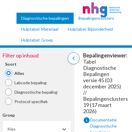
Diagnostische bepalingen
Bepalingenclusters
Hulptabel: Materiaal
Hulptabel: Bijzonderheid
Hulptabel: Groep
Filter op inhoud
Bepalingenviewer:
chevron_left
Tabel
Soort
Diagnostische
Alles
Bepalingen
versie 45 (03
Labcode bepaling
december 2025)
//
Diagnostische bepaling
Bepalingenclusters
Protocol specifiek
19 (17 maart
2026)
Groep
info
Documentatie
Diagnostische
Kies