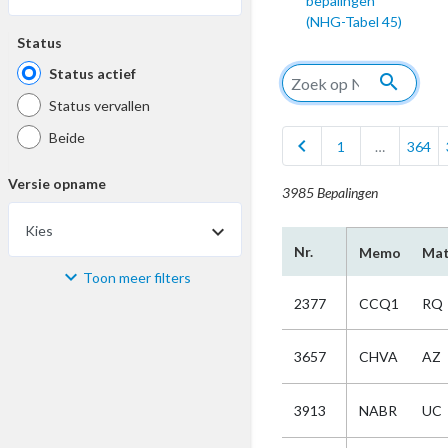
bepalingen
(NHG-Tabel 45)
Status
Status actief
search
Status vervallen
Beide
chevron_left
1
…
364
Versie opname
3985 Bepalingen
Kies
Nr.
Memo
Mat
Toon meer filters
Materiaal
2377
CCQ1
RQ
Kies
3657
CHVA
AZ
Bijzonderheid
3913
NABR
UC
Kies