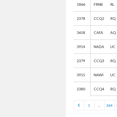
1866
FRNB
RL
Selectie
2378
CCQ2
RQ
Kies
3658
CAFA
AQ
AUB
Alles
3914
NADA
UC
Aanvraag
Uitslag
2379
CCQ3
RQ
Beide
3915
NAWI
UC
CCQ4
RQ
2380
chevron_left
1
…
364