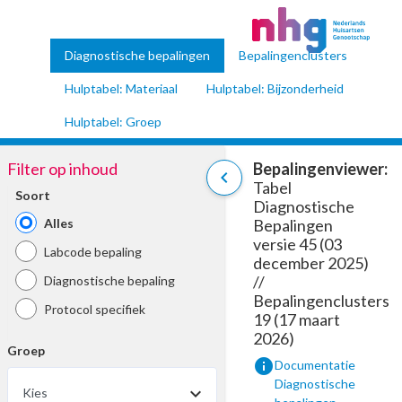
Diagnostische bepalingen
Bepalingenclusters
Hulptabel: Materiaal
Hulptabel: Bijzonderheid
Hulptabel: Groep
Filter op inhoud
Bepalingenviewer:
chevron_left
Tabel
Soort
Diagnostische
Alles
Bepalingen
versie 45 (03
Labcode bepaling
december 2025)
//
Diagnostische bepaling
Bepalingenclusters
Protocol specifiek
19 (17 maart
2026)
Groep
info
Documentatie
Diagnostische
Kies