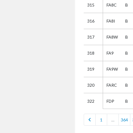
315
FA8C
B
Selectie
316
FA8I
B
Kies
317
FA8W
B
AUB
Alles
318
FA9
B
Aanvraag
Uitslag
319
FA9W
B
Beide
320
FARC
B
FDP
B
322
chevron_left
1
…
364