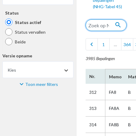
bepalingen
(NHG-Tabel 45)
Status
Status actief
search
Status vervallen
Beide
chevron_left
1
…
364
Versie opname
3985 Bepalingen
Kies
Nr.
Memo
Mat
Toon meer filters
Materiaal
312
FA8
B
Kies
313
FA8A
B
Bijzonderheid
314
FA8B
B
Kies