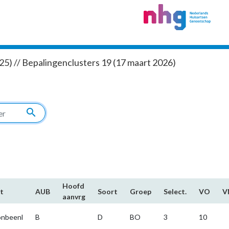
5) // Bepalingenclusters 19 (17 maart 2026)
search
Hoofd​
t
AUB
Soort
Groep
Select.
VO
V
aanvrg
nbeenl
B
D
BO
3
10