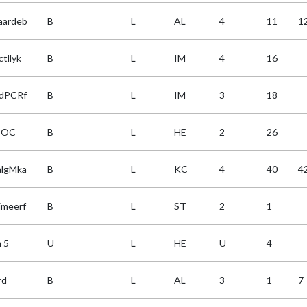
aardeb
B
L
AL
4
11
1
tllyk
B
L
IM
4
16
rdPCRf
B
L
IM
3
18
POC
B
L
HE
2
26
algMka
B
L
KC
4
40
4
imeerf
B
L
ST
2
1
 5
U
L
HE
U
4
rd
B
L
AL
3
1
7