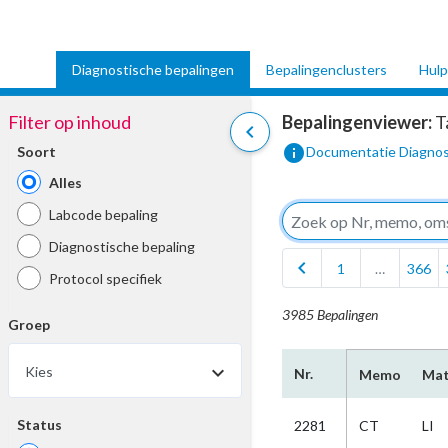
Diagnostische bepalingen
Bepalingenclusters
Hulp
Filter op inhoud
Bepalingenviewer:
T
chevron_left
info
Soort
Documentatie Diagnos
Alles
Labcode bepaling
Diagnostische bepaling
chevron_left
1
…
366
Protocol specifiek
3985 Bepalingen
Groep
Kies
Nr.
Memo
Mat
Status
2281
CT
LI