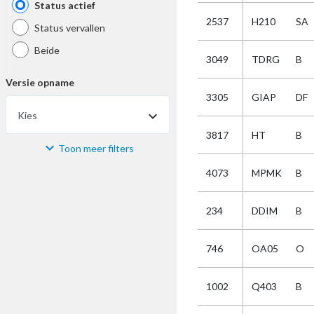
Status actief
2537
H210
SA
Status vervallen
Beide
3049
TDRG
B
Versie opname
3305
GIAP
DF
Kies
3817
HT
B
Toon meer filters
Materiaal
4073
MPMK
B
Kies
234
DDIM
B
Bijzonderheid
746
OA05
O
Kies
1002
Q403
B
Selectie