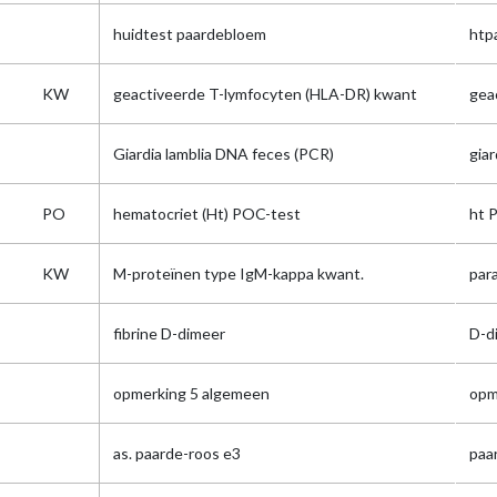
huidtest paardebloem
htp
KW
geactiveerde T-lymfocyten (HLA-DR) kwant
geac
Giardia lamblia DNA feces (PCR)
gia
PO
hematocriet (Ht) POC-test
ht 
KW
M-proteïnen type IgM-kappa kwant.
par
fibrine D-dimeer
D-d
opmerking 5 algemeen
opm
as. paarde-roos e3
paa