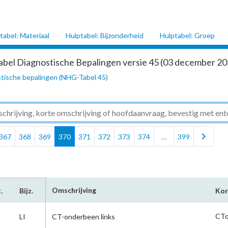
tabel: Materiaal
Hulptabel: Bijzonderheid
Hulptabel: Groep
abel Diagnostische Bepalingen versie 45 (03 december 202
tische bepalingen (NHG-Tabel 45)
chevron_right
367
368
369
370
371
372
373
374
…
399
Omschrijving
.
Bijz.
Kor
CTo
LI
CT-onderbeen links