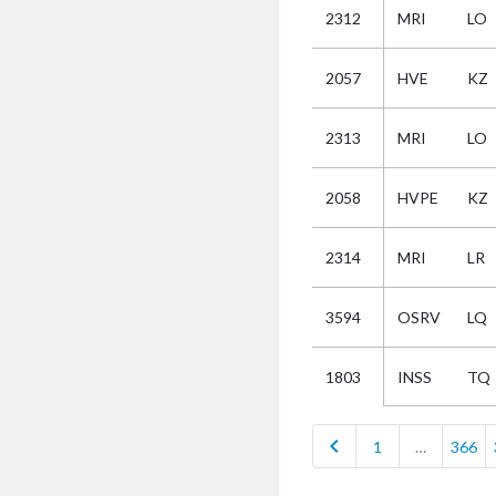
2312
MRI
LO
Selectie
2057
HVE
KZ
Kies
2313
MRI
LO
AUB
Alles
2058
HVPE
KZ
Aanvraag
Uitslag
2314
MRI
LR
Beide
3594
OSRV
LQ
INSS
TQ
1803
chevron_left
1
…
366