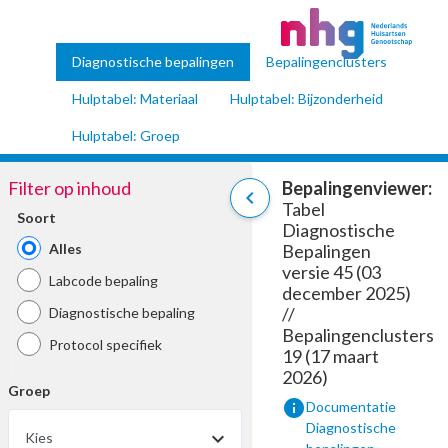
Diagnostische bepalingen
Bepalingenclusters
Hulptabel: Materiaal
Hulptabel: Bijzonderheid
Hulptabel: Groep
Filter op inhoud
Bepalingenviewer:
chevron_left
Tabel
Soort
Diagnostische
Alles
Bepalingen
versie 45 (03
Labcode bepaling
december 2025)
//
Diagnostische bepaling
Bepalingenclusters
Protocol specifiek
19 (17 maart
2026)
Groep
info
Documentatie
Diagnostische
Kies