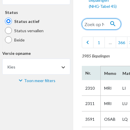
bepalingen
(NHG-Tabel 45)
Status
Status actief
search
Status vervallen
Beide
chevron_left
1
…
366
Versie opname
3985 Bepalingen
Kies
Nr.
Memo
Mat
Toon meer filters
Materiaal
2310
MRI
LI
Kies
2311
MRI
LU
Bijzonderheid
3591
OSAB
LQ
Kies