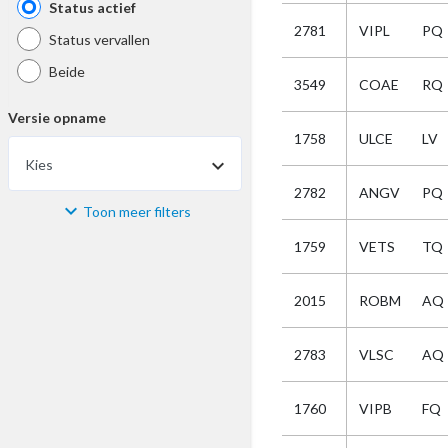
Status actief
2781
VIPL
PQ
Status vervallen
Beide
3549
COAE
RQ
Versie opname
1758
ULCE
LV
Kies
2782
ANGV
PQ
Toon meer filters
Materiaal
1759
VETS
TQ
Kies
2015
ROBM
AQ
Bijzonderheid
2783
VLSC
AQ
Kies
1760
VIPB
FQ
Selectie