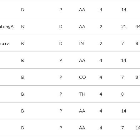
B
P
AA
4
14
nLongA
B
D
AA
2
21
4
ra rv
B
D
IN
2
7
8
B
P
AA
4
14
B
P
CO
4
7
8
B
P
TH
4
8
B
P
AA
4
14
B
P
AA
4
7
1