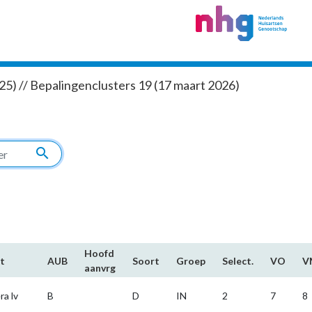
5) // Bepalingenclusters 19 (17 maart 2026)
search
Hoofd​
t
AUB
Soort
Groep
Select.
VO
V
aanvrg
ra lv
B
D
IN
2
7
8