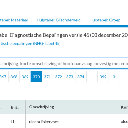
tabel: Materiaal
Hulptabel: Bijzonderheid
Hulptabel: Groep
abel Diagnostische Bepalingen versie 45 (03 december 202
tische bepalingen (NHG-Tabel 45)
chevron_right
367
368
369
370
371
372
373
374
…
399
Omschrijving
.
Bijz.
Kor
ulce
LI
ulcera linkervoet