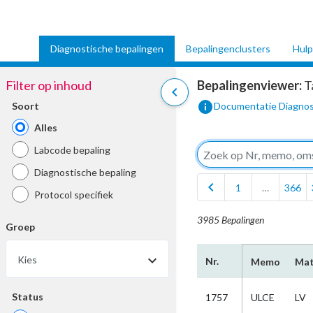
Diagnostische bepalingen
Bepalingenclusters
Hulp
Filter op inhoud
Bepalingenviewer:
T
chevron_left
info
Soort
Documentatie Diagnos
Alles
Labcode bepaling
Diagnostische bepaling
chevron_left
1
…
366
Protocol specifiek
3985 Bepalingen
Groep
Kies
Nr.
Memo
Mat
Status
1757
ULCE
LV