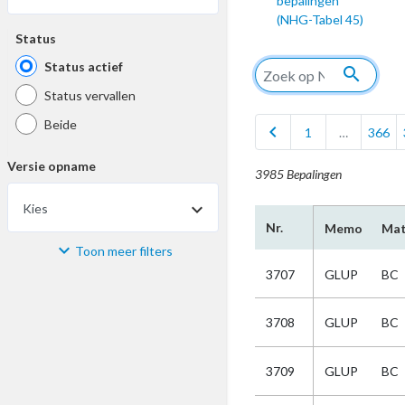
bepalingen
(NHG-Tabel 45)
Status
Status actief
search
Status vervallen
Beide
chevron_left
1
…
366
Versie opname
3985 Bepalingen
Kies
Nr.
Memo
Mat
Toon meer filters
Materiaal
3707
GLUP
BC
Kies
3708
GLUP
BC
Bijzonderheid
3709
GLUP
BC
Kies