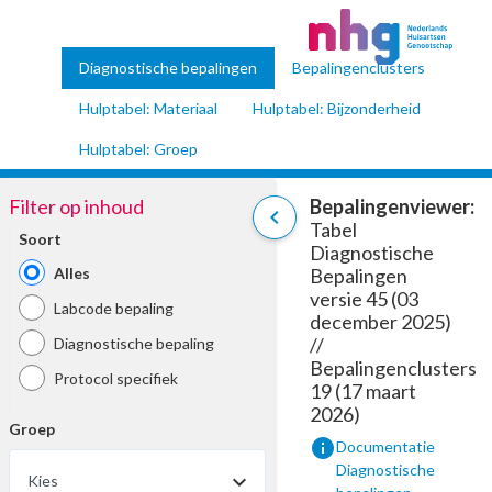
Diagnostische bepalingen
Bepalingenclusters
Hulptabel: Materiaal
Hulptabel: Bijzonderheid
Hulptabel: Groep
Filter op inhoud
Bepalingenviewer:
chevron_left
Tabel
Soort
Diagnostische
Alles
Bepalingen
versie 45 (03
Labcode bepaling
december 2025)
//
Diagnostische bepaling
Bepalingenclusters
Protocol specifiek
19 (17 maart
2026)
Groep
info
Documentatie
Diagnostische
Kies