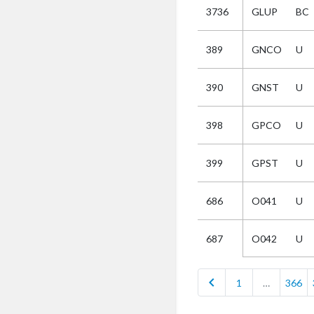
3736
GLUP
BC
Selectie
389
GNCO
U
Kies
390
GNST
U
AUB
Alles
398
GPCO
U
Aanvraag
Uitslag
399
GPST
U
Beide
686
O041
U
O042
U
687
chevron_left
1
…
366