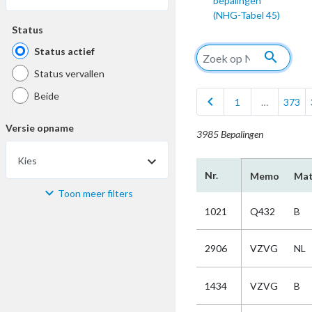
bepalingen
(NHG-Tabel 45)
Status
Status actief
search
Status vervallen
Beide
chevron_left
1
…
373
Versie opname
3985 Bepalingen
Kies
Nr.
Memo
Mat
Toon meer filters
Materiaal
1021
Q432
B
Kies
2906
VZVG
NL
Bijzonderheid
1434
VZVG
B
Kies