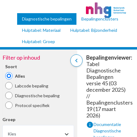
Diagnostische bepalingen
Bepalingenclusters
Hulptabel: Materiaal
Hulptabel: Bijzonderheid
Hulptabel: Groep
Filter op inhoud
Bepalingenviewer:
chevron_left
Tabel
Soort
Diagnostische
Alles
Bepalingen
versie 45 (03
Labcode bepaling
december 2025)
//
Diagnostische bepaling
Bepalingenclusters
Protocol specifiek
19 (17 maart
2026)
Groep
info
Documentatie
Diagnostische
Kies