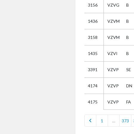
3156
VZVG
B
Selectie
1436
VZVM
B
Kies
3158
VZVM
B
AUB
Alles
1435
VZVI
B
Aanvraag
Uitslag
3391
VZVP
SE
Beide
4174
VZVP
DN
VZVP
FA
4175
chevron_left
1
…
373