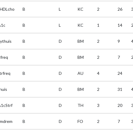
HDLcho
B
L
KC
2
26
A1c
B
L
KC
1
14
ythuis
B
D
BM
2
9
sfreq
B
D
BM
2
7
trfreq
B
D
AU
4
24
huis
B
D
BM
2
31
1cStrf
B
D
TH
3
20
tmdrem
B
D
FO
2
7