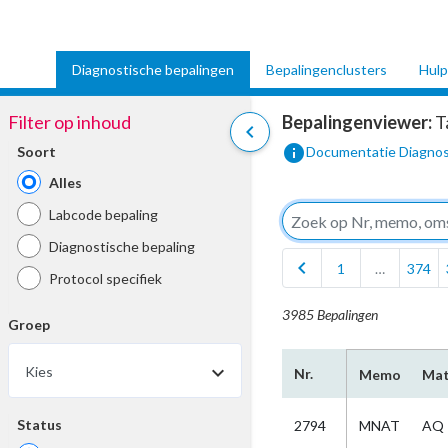
Diagnostische bepalingen
Bepalingenclusters
Hulp
Filter op inhoud
Bepalingenviewer:
T
chevron_left
info
Soort
Documentatie Diagnos
Alles
Labcode bepaling
Diagnostische bepaling
chevron_left
1
…
374
Protocol specifiek
3985 Bepalingen
Groep
Kies
Nr.
Memo
Mat
Status
2794
MNAT
AQ