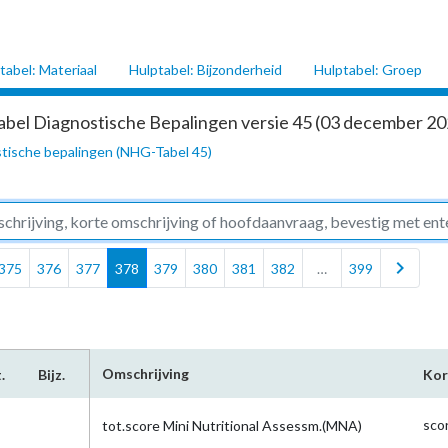
tabel: Materiaal
Hulptabel: Bijzonderheid
Hulptabel: Groep
abel Diagnostische Bepalingen versie 45 (03 december 202
tische bepalingen (NHG-Tabel 45)
chevron_right
375
376
377
378
379
380
381
382
…
399
Omschrijving
.
Bijz.
Kor
sco
tot.score Mini Nutritional Assessm.(MNA)