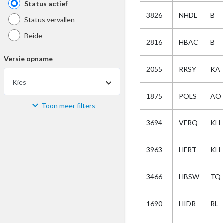
Status actief
3826
NHDL
B
Status vervallen
Beide
2816
HBAC
B
Versie opname
2055
RRSY
KA
Kies
1875
POLS
AO
Toon meer filters
Materiaal
3694
VFRQ
KH
Kies
3963
HFRT
KH
Bijzonderheid
3466
HBSW
TQ
Kies
1690
HIDR
RL
Selectie