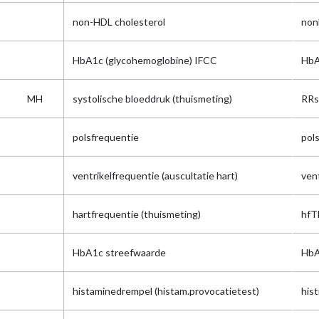
non-HDL cholesterol
non
HbA1c (glycohemoglobine) IFCC
Hb
MH
systolische bloeddruk (thuismeting)
RRs
polsfrequentie
pol
ventrikelfrequentie (auscultatie hart)
ven
hartfrequentie (thuismeting)
hfT
HbA1c streefwaarde
HbA
histaminedrempel (histam.provocatietest)
his