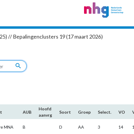
5) // Bepalingenclusters 19 (17 maart 2026)
search
Hoofd​
t
AUB
Soort
Groep
Select.
VO
aanvrg
re MNA
B
D
AA
3
14