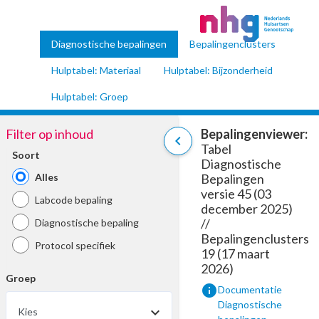
Diagnostische bepalingen
Bepalingenclusters
Hulptabel: Materiaal
Hulptabel: Bijzonderheid
Hulptabel: Groep
Filter op inhoud
Bepalingenviewer:
chevron_left
Tabel
Soort
Diagnostische
Alles
Bepalingen
versie 45 (03
Labcode bepaling
december 2025)
//
Diagnostische bepaling
Bepalingenclusters
Protocol specifiek
19 (17 maart
2026)
Groep
info
Documentatie
Diagnostische
Kies