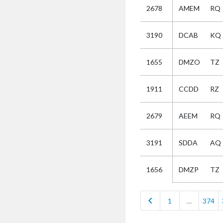
2678
AMEM
RQ
Selectie
3190
DCAB
KQ
Kies
1655
DMZO
TZ
AUB
Alles
1911
CCDD
RZ
Aanvraag
Uitslag
2679
AEEM
RQ
Beide
3191
SDDA
AQ
DMZP
TZ
1656
chevron_left
1
…
374