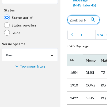
bepalingen
(NHG-Tabel 45)
Status
Status actief
search
Status vervallen
Beide
chevron_left
1
…
374
Versie opname
3985 Bepalingen
Kies
Nr.
Memo
Mat
Toon meer filters
Materiaal
1654
DMSI
TZ
Kies
1910
COVZ
RQ
Bijzonderheid
2422
5SH5
PQ
Kies