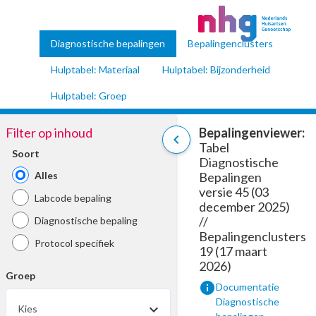
Diagnostische bepalingen
Bepalingenclusters
Hulptabel: Materiaal
Hulptabel: Bijzonderheid
Hulptabel: Groep
Filter op inhoud
Bepalingenviewer:
chevron_left
Tabel
Soort
Diagnostische
Alles
Bepalingen
versie 45 (03
Labcode bepaling
december 2025)
//
Diagnostische bepaling
Bepalingenclusters
Protocol specifiek
19 (17 maart
2026)
Groep
info
Documentatie
Diagnostische
Kies