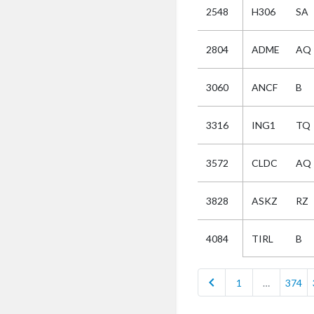
2548
H306
SA
Selectie
2804
ADME
AQ
Kies
3060
ANCF
B
AUB
Alles
3316
ING1
TQ
Aanvraag
Uitslag
3572
CLDC
AQ
Beide
3828
ASKZ
RZ
TIRL
B
4084
chevron_left
1
…
374