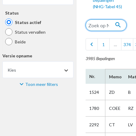
bepalingen
(NHG-Tabel 45)
Status
Status actief
search
Status vervallen
Beide
chevron_left
1
…
374
Versie opname
3985 Bepalingen
Kies
Nr.
Memo
Mat
Toon meer filters
Materiaal
1524
ZD
B
Kies
1780
COEE
RZ
Bijzonderheid
2292
CT
LV
Kies