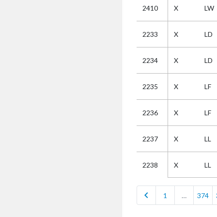
2410
X
LW
Selectie
2233
X
LD
Kies
2234
X
LD
AUB
Alles
2235
X
LF
Aanvraag
Uitslag
2236
X
LF
Beide
2237
X
LL
X
LL
2238
chevron_left
1
…
374