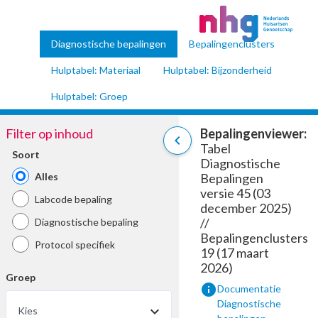
Diagnostische bepalingen
Bepalingenclusters
Hulptabel: Materiaal
Hulptabel: Bijzonderheid
Hulptabel: Groep
Filter op inhoud
Bepalingenviewer:
chevron_left
Tabel
Soort
Diagnostische
Alles
Bepalingen
versie 45 (03
Labcode bepaling
december 2025)
//
Diagnostische bepaling
Bepalingenclusters
Protocol specifiek
19 (17 maart
2026)
Groep
info
Documentatie
Diagnostische
Kies