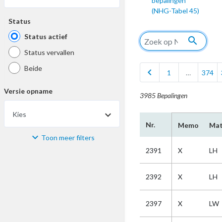
bepalingen
(NHG-Tabel 45)
Status
Status actief
search
Status vervallen
Beide
chevron_left
1
…
374
Versie opname
3985 Bepalingen
Kies
arrow_drop_down
Nr.
Memo
Mat
Toon meer filters
Materiaal
2391
X
LH
Kies
2392
X
LH
Bijzonderheid
2397
X
LW
Kies