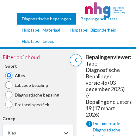
Diagnostische bepalingen
Bepalingenclusters
Hulptabel: Materiaal
Hulptabel: Bijzonderheid
Hulptabel: Groep
Filter op inhoud
Bepalingenviewer:
chevron_left
Tabel
Soort
Diagnostische
Alles
Bepalingen
versie 45 (03
Labcode bepaling
december 2025)
//
Diagnostische bepaling
Bepalingenclusters
Protocol specifiek
19 (17 maart
2026)
Groep
info
Documentatie
Diagnostische
Kies