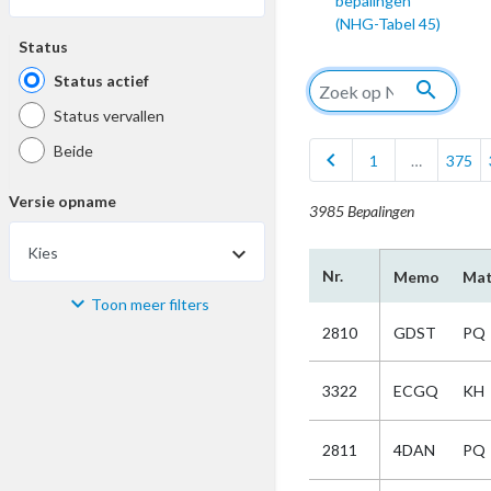
bepalingen
(NHG-Tabel 45)
Status
Status actief
search
Status vervallen
Beide
chevron_left
1
…
375
Versie opname
3985 Bepalingen
Kies
Nr.
Memo
Mat
Toon meer filters
Materiaal
2810
GDST
PQ
Kies
3322
ECGQ
KH
Bijzonderheid
2811
4DAN
PQ
Kies