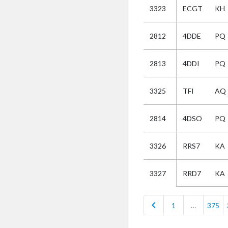
3323
ECGT
KH
Selectie
2812
4DDE
PQ
Kies
2813
4DDI
PQ
AUB
Alles
3325
TFI
AQ
Aanvraag
Uitslag
2814
4DSO
PQ
Beide
3326
RRS7
KA
RRD7
KA
3327
chevron_left
1
…
375