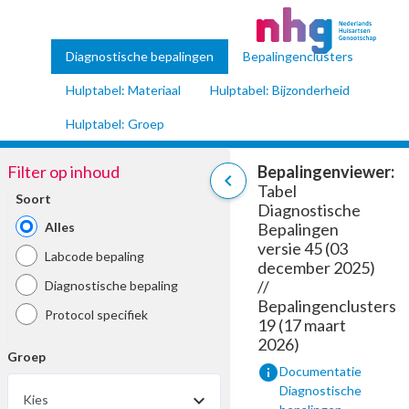
Diagnostische bepalingen
Bepalingenclusters
Hulptabel: Materiaal
Hulptabel: Bijzonderheid
Hulptabel: Groep
Filter op inhoud
Bepalingenviewer:
chevron_left
Tabel
Soort
Diagnostische
Alles
Bepalingen
versie 45 (03
Labcode bepaling
december 2025)
//
Diagnostische bepaling
Bepalingenclusters
Protocol specifiek
19 (17 maart
2026)
Groep
info
Documentatie
Diagnostische
Kies