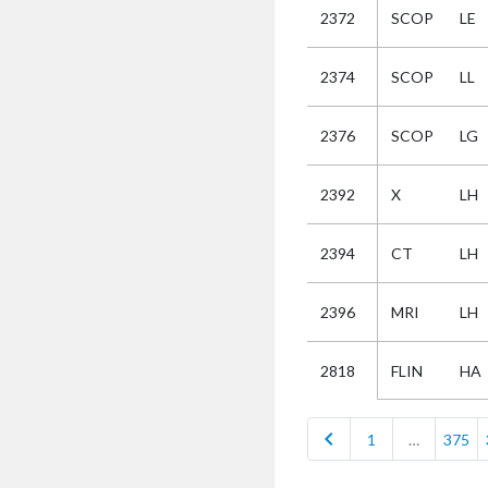
2372
SCOP
LE
Selectie
2374
SCOP
LL
Kies
2376
SCOP
LG
AUB
Alles
2392
X
LH
Aanvraag
Uitslag
2394
CT
LH
Beide
2396
MRI
LH
FLIN
HA
2818
chevron_left
1
…
375