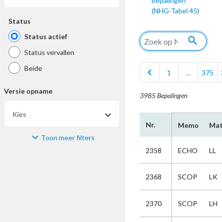
bepalingen
(NHG-Tabel 45)
Status
Status actief
search
Status vervallen
Beide
chevron_left
1
…
375
Versie opname
3985 Bepalingen
Kies
Nr.
Memo
Mat
Toon meer filters
Materiaal
2358
ECHO
LL
Kies
2368
SCOP
LK
Bijzonderheid
2370
SCOP
LH
Kies