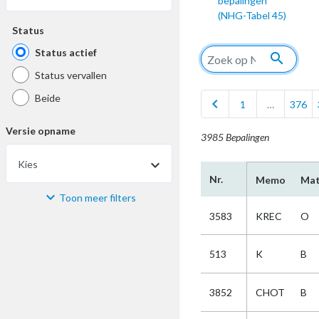
bepalingen
(NHG-Tabel 45)
Status
Status actief
search
Status vervallen
Beide
chevron_left
1
…
376
Versie opname
3985 Bepalingen
Kies
Nr.
Memo
Mat
Toon meer filters
Materiaal
3583
KREC
O
Kies
513
K
B
Bijzonderheid
3852
CHOT
B
Kies