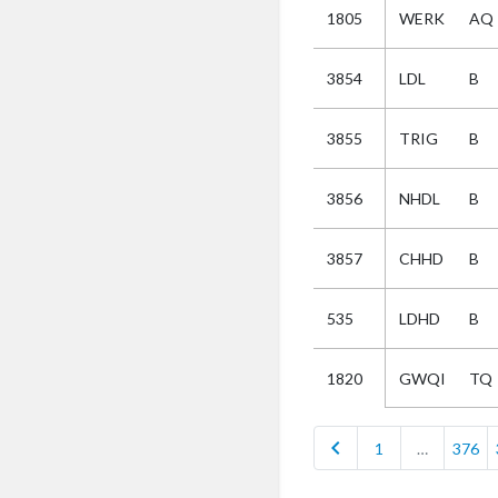
1805
WERK
AQ
Selectie
3854
LDL
B
Kies
3855
TRIG
B
AUB
Alles
3856
NHDL
B
Aanvraag
Uitslag
3857
CHHD
B
Beide
535
LDHD
B
GWQI
TQ
1820
chevron_left
1
…
376