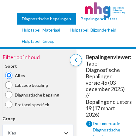
Diagnostische bepalingen
Bepalingenclusters
Hulptabel: Materiaal
Hulptabel: Bijzonderheid
Hulptabel: Groep
Filter op inhoud
Bepalingenviewer:
chevron_left
Tabel
Soort
Diagnostische
Alles
Bepalingen
versie 45 (03
Labcode bepaling
december 2025)
//
Diagnostische bepaling
Bepalingenclusters
Protocol specifiek
19 (17 maart
2026)
Groep
info
Documentatie
Diagnostische
Kies