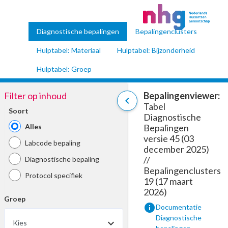
Diagnostische bepalingen
Bepalingenclusters
Hulptabel: Materiaal
Hulptabel: Bijzonderheid
Hulptabel: Groep
Filter op inhoud
Bepalingenviewer:
chevron_left
Tabel
Soort
Diagnostische
Alles
Bepalingen
versie 45 (03
Labcode bepaling
december 2025)
//
Diagnostische bepaling
Bepalingenclusters
Protocol specifiek
19 (17 maart
2026)
Groep
info
Documentatie
Diagnostische
Kies