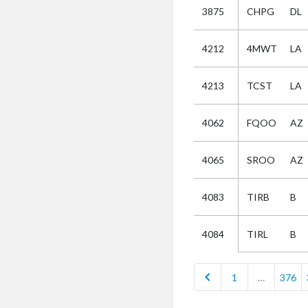
3875
CHPG
DL
Selectie
4212
4MWT
LA
Kies
4213
TCST
LA
AUB
Alles
4062
FQOO
AZ
Aanvraag
Uitslag
4065
SROO
AZ
Beide
4083
TIRB
B
TIRL
B
4084
chevron_left
1
…
376