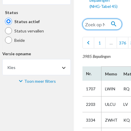
bepalingen
(NHG-Tabel 45)
Status
Status actief
search
Status vervallen
Beide
chevron_left
1
…
376
Versie opname
3985 Bepalingen
Kies
Nr.
Memo
Mat
Toon meer filters
Materiaal
1707
LWIN
RQ
Kies
2203
ULCU
LV
Bijzonderheid
3334
ZWHT
KQ
Kies