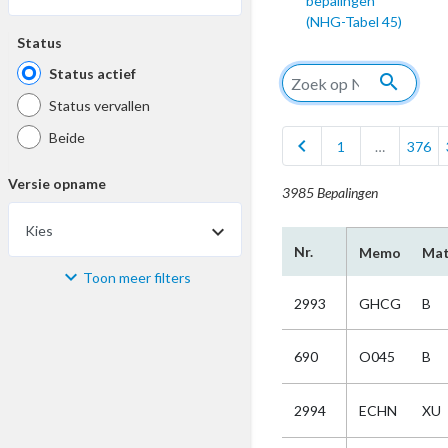
bepalingen
(NHG-Tabel 45)
Status
Status actief
search
Status vervallen
Beide
chevron_left
1
…
376
Versie opname
3985 Bepalingen
Kies
Nr.
Memo
Mat
Toon meer filters
Materiaal
2993
GHCG
B
Kies
690
O045
B
Bijzonderheid
2994
ECHN
XU
Kies