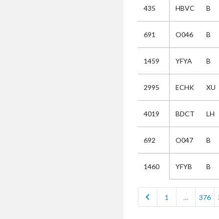
435
HBVC
B
Selectie
691
O046
B
Kies
1459
YFYA
B
AUB
Alles
2995
ECHK
XU
Aanvraag
Uitslag
4019
BDCT
LH
Beide
692
O047
B
YFYB
B
1460
chevron_left
1
…
376