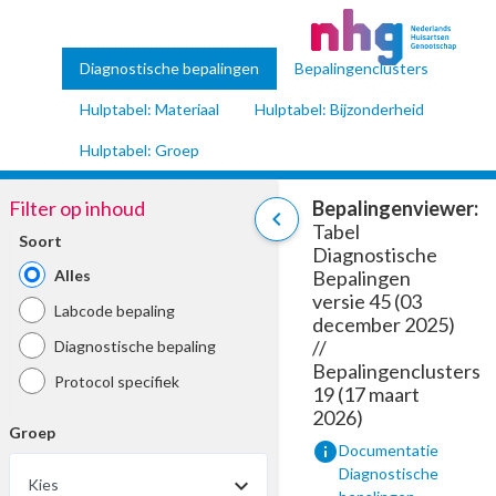
Diagnostische bepalingen
Bepalingenclusters
Hulptabel: Materiaal
Hulptabel: Bijzonderheid
Hulptabel: Groep
Filter op inhoud
Bepalingenviewer:
chevron_left
Tabel
Soort
Diagnostische
Alles
Bepalingen
versie 45 (03
Labcode bepaling
december 2025)
//
Diagnostische bepaling
Bepalingenclusters
Protocol specifiek
19 (17 maart
2026)
Groep
info
Documentatie
Diagnostische
Kies