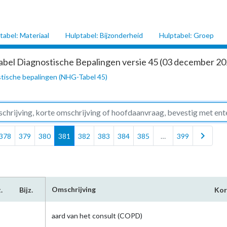
tabel: Materiaal
Hulptabel: Bijzonderheid
Hulptabel: Groep
abel Diagnostische Bepalingen versie 45 (03 december 202
tische bepalingen (NHG-Tabel 45)
chevron_right
378
379
380
381
382
383
384
385
…
399
Omschrijving
.
Bijz.
Kor
aard van het consult (COPD)