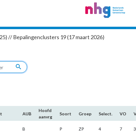
5) // Bepalingenclusters 19 (17 maart 2026)
search
Hoofd​
t
AUB
Soort
Groep
Select.
VO
aanvrg
B
P
ZP
4
7
3