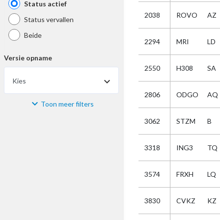
Status actief
2038
ROVO
AZ
Status vervallen
Beide
2294
MRI
LD
Versie opname
2550
H308
SA
Kies
2806
ODGO
AQ
Toon meer filters
Materiaal
3062
STZM
B
Kies
3318
ING3
TQ
Bijzonderheid
3574
FRXH
LQ
Kies
3830
CVKZ
KZ
Selectie