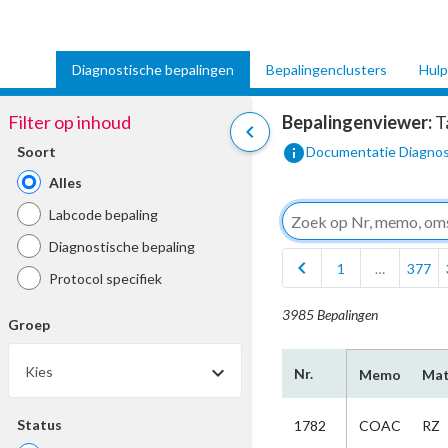
Diagnostische bepalingen
Bepalingenclusters
Hulp
Filter op inhoud
Bepalingenviewer:
T
chevron_left
info
Soort
Documentatie Diagnos
Alles
Labcode bepaling
Diagnostische bepaling
chevron_left
1
…
377
Protocol specifiek
3985 Bepalingen
Groep
Kies
Nr.
Memo
Mat
Status
1782
COAC
RZ