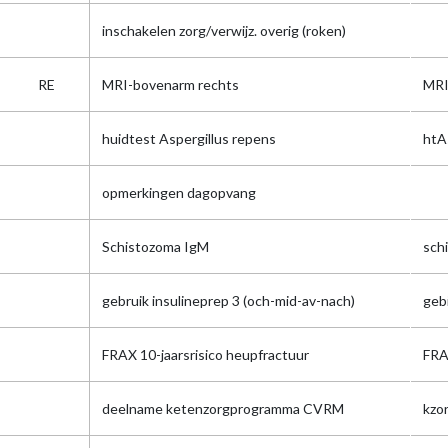
inschakelen zorg/verwijz. overig (roken)
RE
MRI-bovenarm rechts
MRI
huidtest Aspergillus repens
htA
opmerkingen dagopvang
Schistozoma IgM
schi
gebruik insulineprep 3 (och-mid-av-nach)
geb
FRAX 10-jaarsrisico heupfractuur
FR
deelname ketenzorgprogramma CVRM
kzo