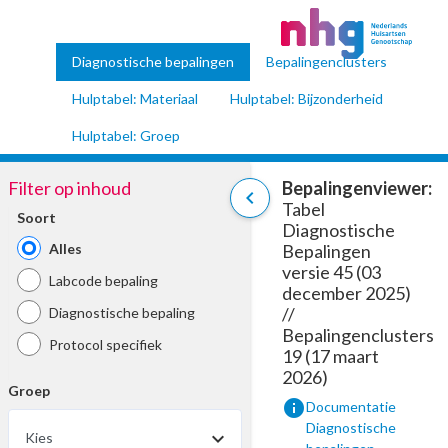
Diagnostische bepalingen
Bepalingenclusters
Hulptabel: Materiaal
Hulptabel: Bijzonderheid
Hulptabel: Groep
Filter op inhoud
Bepalingenviewer:
chevron_left
Tabel
Soort
Diagnostische
Alles
Bepalingen
versie 45 (03
Labcode bepaling
december 2025)
//
Diagnostische bepaling
Bepalingenclusters
Protocol specifiek
19 (17 maart
2026)
Groep
info
Documentatie
Diagnostische
Kies