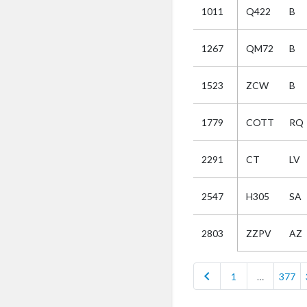
1011
Q422
B
Selectie
1267
QM72
B
Kies
1523
ZCW
B
AUB
Alles
1779
COTT
RQ
Aanvraag
Uitslag
2291
CT
LV
Beide
2547
H305
SA
ZZPV
AZ
2803
chevron_left
1
…
377