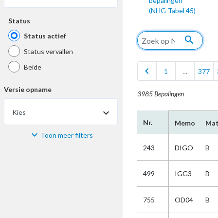
bepalingen
(NHG-Tabel 45)
Status
Status actief
search
Status vervallen
Beide
chevron_left
1
…
377
Versie opname
3985 Bepalingen
Kies
Nr.
Memo
Mat
Toon meer filters
Materiaal
243
DIGO
B
Kies
499
IGG3
B
Bijzonderheid
755
OD04
B
Kies