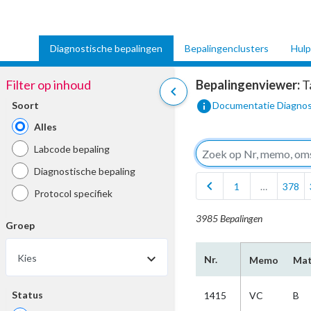
Diagnostische bepalingen
Bepalingenclusters
Hulp
Filter op inhoud
Bepalingenviewer:
T
chevron_left
info
Soort
Documentatie Diagnos
Alles
Labcode bepaling
Diagnostische bepaling
chevron_left
1
…
378
Protocol specifiek
3985 Bepalingen
Groep
Kies
Nr.
Memo
Mat
Status
1415
VC
B