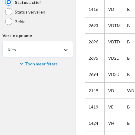
Status actief
1416
VD
B
Status vervallen
Beide
2693
VDTM
B
Versie opname
2696
VDTD
B
Kies
2695
VD2D
B
Toon meer filters
Materiaal
2694
VD3D
B
Kies
2149
VD
WB
Bijzonderheid
1419
VE
B
Kies
1424
VH
B
Selectie