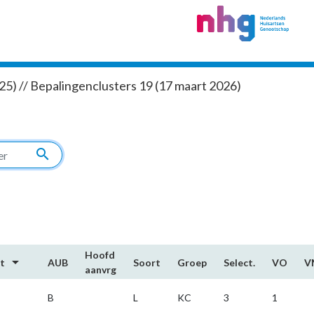
5) // Bepalingenclusters 19 (17 maart 2026)
search
Hoofd​
arrow_drop_down
rt
AUB
Soort
Groep
Select.
VO
V
aanvrg
C
B
L
KC
3
1