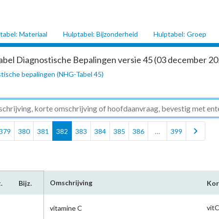
tabel: Materiaal
Hulptabel: Bijzonderheid
Hulptabel: Groep
abel Diagnostische Bepalingen versie 45 (03 december 202
tische bepalingen (NHG-Tabel 45)
chevron_right
379
380
381
382
383
384
385
386
…
399
Omschrijving
.
Bijz.
Ko
vit
vitamine C