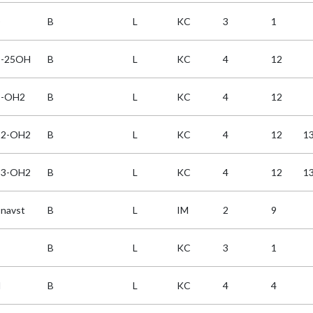
D
B
L
KC
3
1
D-25OH
B
L
KC
4
12
D-OH2
B
L
KC
4
12
D2-OH2
B
L
KC
4
12
1
D3-OH2
B
L
KC
4
12
1
Dnavst
B
L
IM
2
9
B
L
KC
3
1
H
B
L
KC
4
4