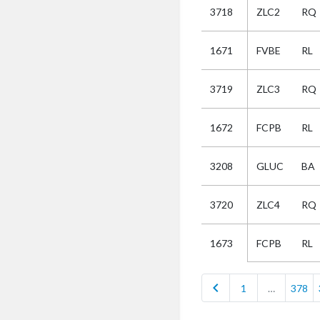
3718
ZLC2
RQ
Selectie
1671
FVBE
RL
Kies
3719
ZLC3
RQ
AUB
Alles
1672
FCPB
RL
Aanvraag
Uitslag
3208
GLUC
BA
Beide
3720
ZLC4
RQ
FCPB
RL
1673
chevron_left
1
…
378