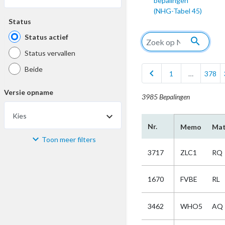
bepalingen
(NHG-Tabel 45)
Status
Status actief
search
Status vervallen
Beide
chevron_left
1
…
378
Versie opname
3985 Bepalingen
Kies
Nr.
Memo
Mat
Toon meer filters
Materiaal
3717
ZLC1
RQ
Kies
1670
FVBE
RL
Bijzonderheid
3462
WHO5
AQ
Kies