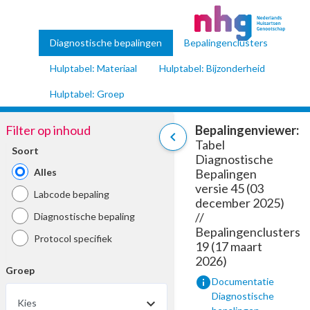
Diagnostische bepalingen
Bepalingenclusters
Hulptabel: Materiaal
Hulptabel: Bijzonderheid
Hulptabel: Groep
Filter op inhoud
Bepalingenviewer:
chevron_left
Tabel
Soort
Diagnostische
Alles
Bepalingen
versie 45 (03
Labcode bepaling
december 2025)
//
Diagnostische bepaling
Bepalingenclusters
Protocol specifiek
19 (17 maart
2026)
Groep
info
Documentatie
Diagnostische
Kies