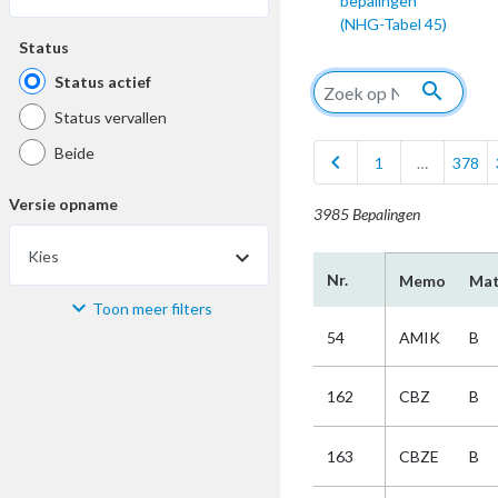
bepalingen
(NHG-Tabel 45)
Status
Status actief
search
Status vervallen
Beide
chevron_left
1
…
378
Versie opname
3985 Bepalingen
Kies
Nr.
Memo
Mat
Toon meer filters
Materiaal
54
AMIK
B
Kies
162
CBZ
B
Bijzonderheid
163
CBZE
B
Kies