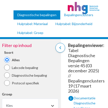
Diagnostische bepalingen
Bepalingenclusters
Hulptabel: Materiaal
Hulptabel: Bijzonderheid
Hulptabel: Groep
Filter op inhoud
Bepalingenviewer:
chevron_left
Tabel
Soort
Diagnostische
Alles
Bepalingen
versie 45 (03
Labcode bepaling
december 2025)
//
Diagnostische bepaling
Bepalingenclusters
Protocol specifiek
19 (17 maart
2026)
Groep
info
Documentatie
Diagnostische
Kies