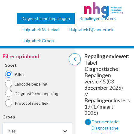
Diagnostische bepalingen
Bepalingenclusters
Hulptabel: Materiaal
Hulptabel: Bijzonderheid
Hulptabel: Groep
Filter op inhoud
Bepalingenviewer:
chevron_left
Tabel
Soort
Diagnostische
Alles
Bepalingen
versie 45 (03
Labcode bepaling
december 2025)
//
Diagnostische bepaling
Bepalingenclusters
Protocol specifiek
19 (17 maart
2026)
Groep
info
Documentatie
Diagnostische
Kies