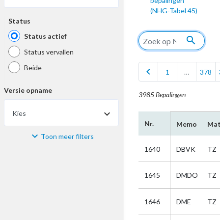
bepalingen
(NHG-Tabel 45)
Status
Status actief
search
Status vervallen
Beide
chevron_left
1
…
378
Versie opname
3985 Bepalingen
Kies
Nr.
Memo
Mat
Toon meer filters
Materiaal
1640
DBVK
TZ
Kies
1645
DMDO
TZ
Bijzonderheid
1646
DME
TZ
Kies