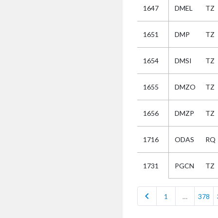
1647
DMEL
TZ
Selectie
1651
DMP
TZ
Kies
1654
DMSI
TZ
AUB
Alles
1655
DMZO
TZ
Aanvraag
Uitslag
1656
DMZP
TZ
Beide
1716
ODAS
RQ
PGCN
TZ
1731
chevron_left
1
…
378