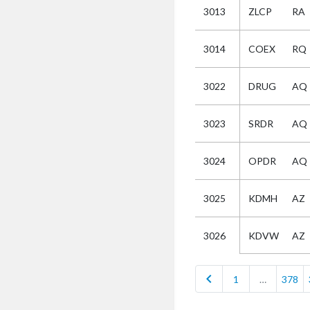
3013
ZLCP
RA
Selectie
3014
COEX
RQ
Kies
3022
DRUG
AQ
AUB
Alles
3023
SRDR
AQ
Aanvraag
Uitslag
3024
OPDR
AQ
Beide
3025
KDMH
AZ
KDVW
AZ
3026
chevron_left
1
…
378