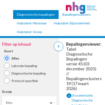
Diagnostische bepalingen
Bepalingenclusters
Hulptabel: Materiaal
Hulptabel: Bijzonderheid
Hulptabel: Groep
Filter op inhoud
Bepalingenviewer:
chevron_left
Tabel
Soort
Diagnostische
Alles
Bepalingen
versie 45 (03
Labcode bepaling
december 2025)
//
Diagnostische bepaling
Bepalingenclusters
Protocol specifiek
19 (17 maart
2026)
Groep
info
Documentatie
Diagnostische
Kies