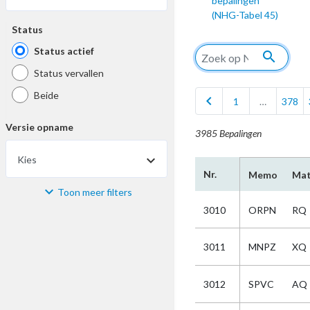
bepalingen
(NHG-Tabel 45)
Status
Status actief
search
Status vervallen
Beide
chevron_left
1
…
378
Versie opname
3985 Bepalingen
Kies
Nr.
Memo
Mat
Toon meer filters
Materiaal
3010
ORPN
RQ
Kies
3011
MNPZ
XQ
Bijzonderheid
3012
SPVC
AQ
Kies