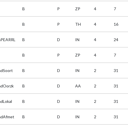
B
P
ZP
4
7
B
P
TH
4
16
mPEARRL
B
D
IN
4
24
B
P
ZP
4
7
dSoort
B
D
IN
2
31
dOorzk
B
D
AA
2
31
dLokal
B
D
IN
2
31
dAfmet
B
D
IN
2
31