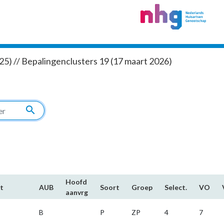
5) // Bepalingenclusters 19 (17 maart 2026)
search
Hoofd​
t
AUB
Soort
Groep
Select.
VO
aanvrg
B
P
ZP
4
7