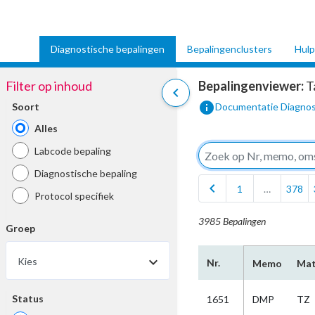
Diagnostische bepalingen
Bepalingenclusters
Hulp
Filter op inhoud
Bepalingenviewer:
T
chevron_left
info
Soort
Documentatie Diagnos
Alles
Labcode bepaling
Diagnostische bepaling
chevron_left
1
…
378
Protocol specifiek
3985 Bepalingen
Groep
Kies
Nr.
Memo
Mat
Status
1651
DMP
TZ