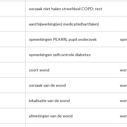
oorzaak niet halen streefdoel COPD: rest
aard bijwerking(en) medicatie(hartfalen)
opmerkingen PEARRL pupil onderzoek
op
opmerkingen zelfcontrole diabetes
soort wond
won
oorzaak van de wond
won
lokalisatie van de wond
won
afmetingen van de wond
won