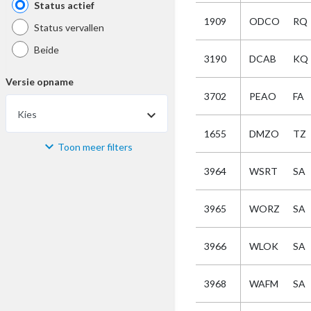
Status actief
1909
ODCO
RQ
Status vervallen
Beide
3190
DCAB
KQ
Versie opname
3702
PEAO
FA
Kies
1655
DMZO
TZ
Toon meer filters
Materiaal
3964
WSRT
SA
Kies
3965
WORZ
SA
Bijzonderheid
3966
WLOK
SA
Kies
3968
WAFM
SA
Selectie