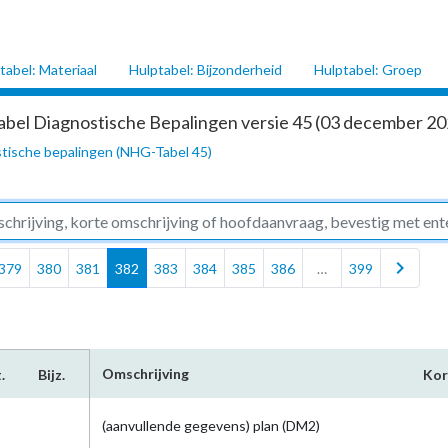
tabel: Materiaal
Hulptabel: Bijzonderheid
Hulptabel: Groep
abel Diagnostische Bepalingen versie 45 (03 december 202
tische bepalingen (NHG-Tabel 45)
chevron_right
379
380
381
382
383
384
385
386
…
399
Omschrijving
.
Bijz.
Kor
(aanvullende gegevens) plan (DM2)