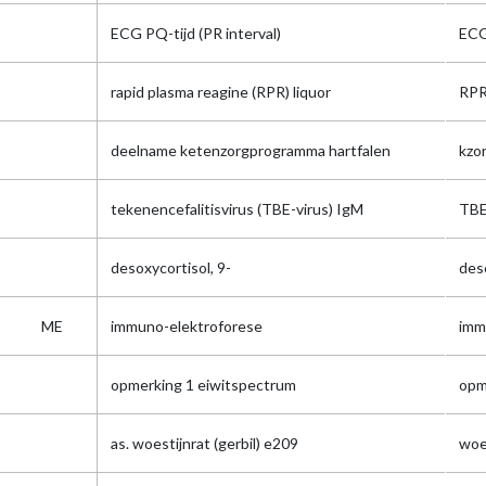
ECG PQ-tijd (PR interval)
EC
rapid plasma reagine (RPR) liquor
RPR
deelname ketenzorgprogramma hartfalen
kzo
tekenencefalitisvirus (TBE-virus) IgM
TB
desoxycortisol, 9-
des
ME
immuno-elektroforese
imm
opmerking 1 eiwitspectrum
opm
as. woestijnrat (gerbil) e209
woe