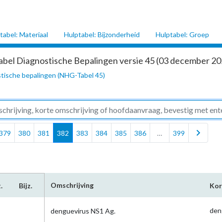
tabel: Materiaal
Hulptabel: Bijzonderheid
Hulptabel: Groep
abel Diagnostische Bepalingen versie 45 (03 december 202
tische bepalingen (NHG-Tabel 45)
chevron_right
379
380
381
382
383
384
385
386
…
399
Omschrijving
.
Bijz.
Kor
de
denguevirus NS1 Ag.