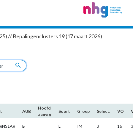
5) // Bepalingenclusters 19 (17 maart 2026)
search
Hoofd​
t
AUB
Soort
Groep
Select.
VO
aanvrg
ngNS1Ag
B
L
IM
3
16