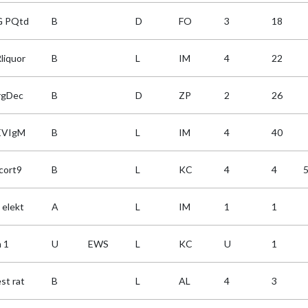
G PQtd
B
D
FO
3
18
liquor
B
L
IM
4
22
rgDec
B
D
ZP
2
26
EVIgM
B
L
IM
4
40
cort9
B
L
KC
4
4
 elekt
A
L
IM
1
1
 1
U
EWS
L
KC
U
1
st rat
B
L
AL
4
3