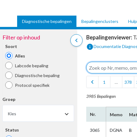
Diagnostische bepalingen
Bepalingenclusters
Hulp
Filter op inhoud
Bepalingenviewer:
T
chevron_left
info
Soort
Documentatie Diagnos
Alles
Labcode bepaling
Diagnostische bepaling
chevron_left
1
…
378
Protocol specifiek
3985 Bepalingen
Groep
Kies
Nr.
Memo
Mat
Status
3065
DGNA
B