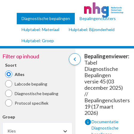
Diagnostische bepalingen
Bepalingenclusters
Hulptabel: Materiaal
Hulptabel: Bijzonderheid
Hulptabel: Groep
Filter op inhoud
Bepalingenviewer:
chevron_left
Tabel
Soort
Diagnostische
Alles
Bepalingen
versie 45 (03
Labcode bepaling
december 2025)
//
Diagnostische bepaling
Bepalingenclusters
Protocol specifiek
19 (17 maart
2026)
Groep
info
Documentatie
Diagnostische
Kies