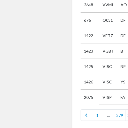
2648
VVMI
AO
Selectie
676
O031
DF
Kies
1422
VETZ
DF
AUB
Alles
1423
VGBT
B
Aanvraag
Uitslag
1425
VISC
BP
Beide
1426
VISC
YS
VISP
FA
2075
chevron_left
1
…
379