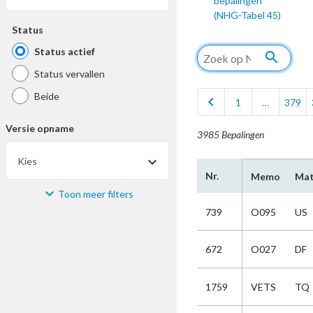
bepalingen
(NHG-Tabel 45)
Status
Status actief
search
Status vervallen
Beide
chevron_left
1
…
379
Versie opname
3985 Bepalingen
Kies
Nr.
Memo
Mat
Toon meer filters
Materiaal
739
O095
US
Kies
672
O027
DF
Bijzonderheid
1759
VETS
TQ
Kies