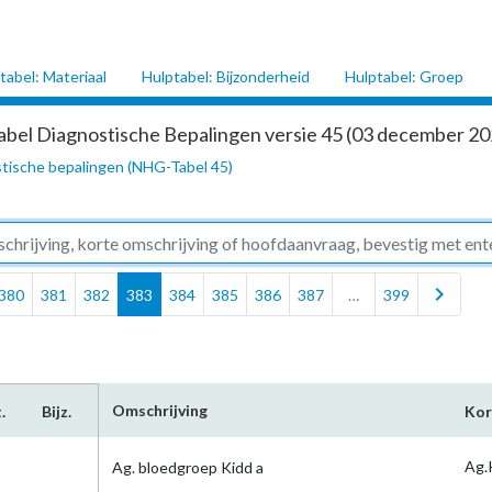
tabel: Materiaal
Hulptabel: Bijzonderheid
Hulptabel: Groep
abel Diagnostische Bepalingen versie 45 (03 december 202
tische bepalingen (NHG-Tabel 45)
chevron_right
380
381
382
383
384
385
386
387
…
399
Omschrijving
.
Bijz.
Kor
Ag.
Ag. bloedgroep Kidd a