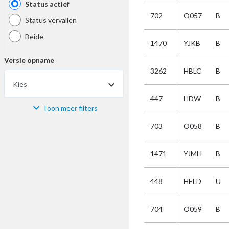
Status actief
702
O057
B
Status vervallen
Beide
1470
YJKB
B
Versie opname
3262
HBLC
B
Kies
447
HDW
B
Toon meer filters
Materiaal
703
O058
B
Kies
1471
YJMH
B
Bijzonderheid
448
HELD
U
Kies
704
O059
B
Selectie