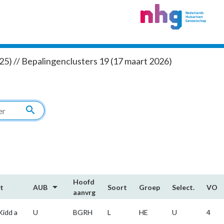
5) // Bepalingenclusters 19 (17 maart 2026)
search
Hoofd​
arrow_drop_down
t
AUB
Soort
Groep
Select.
VO
aanvrg
Kidd a
U
BGRH
L
HE
U
4