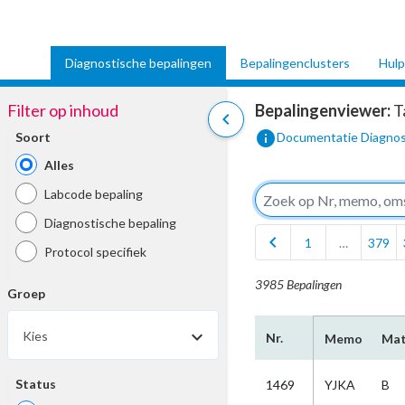
Diagnostische bepalingen
Bepalingenclusters
Hulp
Filter op inhoud
Bepalingenviewer:
T
chevron_left
info
Soort
Documentatie Diagnos
Alles
Labcode bepaling
Diagnostische bepaling
chevron_left
1
…
379
Protocol specifiek
3985 Bepalingen
Groep
Kies
Nr.
Memo
Mat
Status
1469
YJKA
B