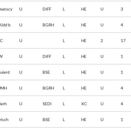
matocy
U
DIFF
L
HE
U
3
Kidd b
U
BGRH
L
HE
U
4
LC
U
L
HE
2
17
W
U
DIFF
L
HE
U
1
luierd
U
BSE
L
HE
U
1
JMH
U
BGRH
L
HE
U
4
derh
U
SEDI
L
KC
U
4
risch
U
BSE
L
HE
U
1