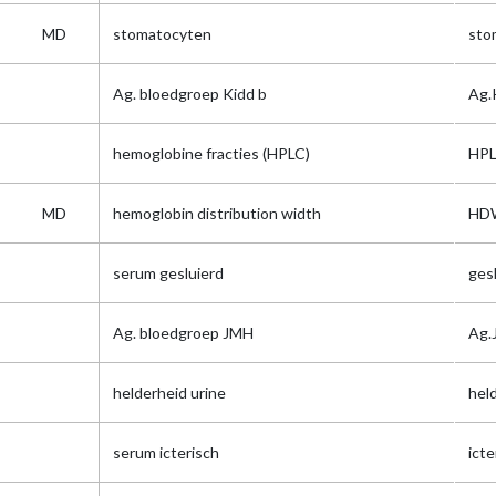
MD
stomatocyten
sto
Ag. bloedgroep Kidd b
Ag.
hemoglobine fracties (HPLC)
HP
MD
hemoglobin distribution width
HD
serum gesluierd
ges
Ag. bloedgroep JMH
Ag.
helderheid urine
hel
serum icterisch
icte