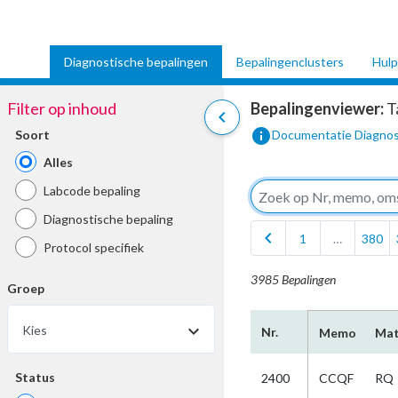
Diagnostische bepalingen
Bepalingenclusters
Hulp
Filter op inhoud
Bepalingenviewer:
T
chevron_left
info
Soort
Documentatie Diagnos
Alles
Labcode bepaling
Diagnostische bepaling
chevron_left
1
…
380
Protocol specifiek
3985 Bepalingen
Groep
Kies
Nr.
Memo
Mat
Status
2400
CCQF
RQ