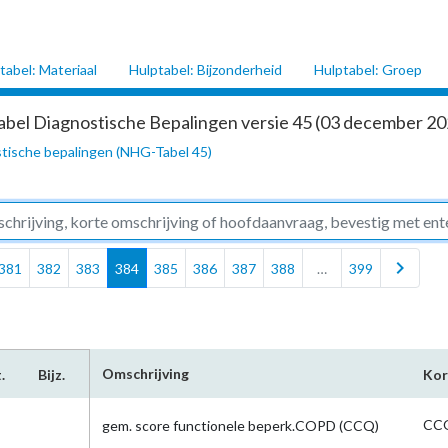
tabel: Materiaal
Hulptabel: Bijzonderheid
Hulptabel: Groep
abel Diagnostische Bepalingen versie 45 (03 december 202
tische bepalingen (NHG-Tabel 45)
chevron_right
381
382
383
384
385
386
387
388
…
399
Omschrijving
.
Bijz.
Kor
CCQ
gem. score functionele beperk.COPD (CCQ)