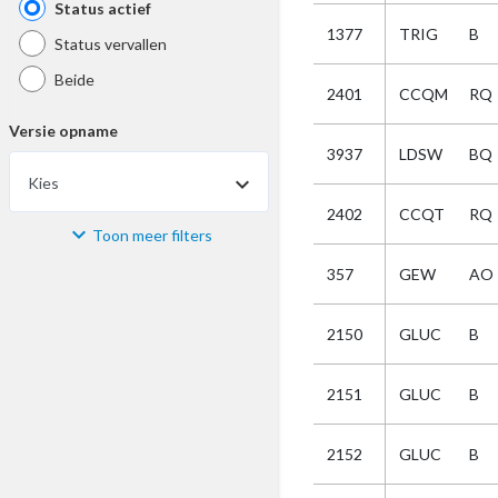
Status actief
1377
TRIG
B
Status vervallen
Beide
2401
CCQM
RQ
Versie opname
3937
LDSW
BQ
Kies
2402
CCQT
RQ
Toon meer filters
Materiaal
357
GEW
AO
Kies
2150
GLUC
B
Bijzonderheid
2151
GLUC
B
Kies
2152
GLUC
B
Selectie