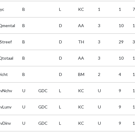
lyc
B
L
KC
1
1
7
mental
B
D
AA
3
10
1
Streef
B
D
TH
3
29
3
totaal
B
D
AA
3
10
1
icht
B
D
BM
2
4
1
cvNchv
U
GDC
L
KC
U
9
1
cvLunv
U
GDC
L
KC
U
9
1
cvDinv
U
GDC
L
KC
U
9
1