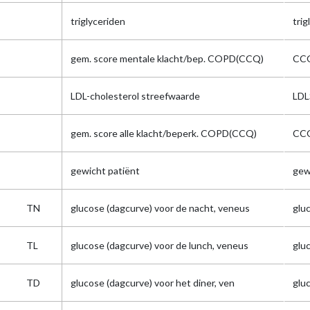
triglyceriden
trig
gem. score mentale klacht/bep. COPD(CCQ)
CCQ
LDL-cholesterol streefwaarde
LDL
gem. score alle klacht/beperk. COPD(CCQ)
CCQ
gewicht patiënt
gew
TN
glucose (dagcurve) voor de nacht, veneus
glu
TL
glucose (dagcurve) voor de lunch, veneus
glu
TD
glucose (dagcurve) voor het diner, ven
glu