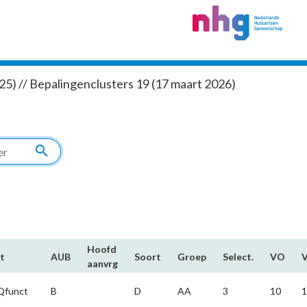
5) // Bepalingenclusters 19 (17 maart 2026)
search
Hoofd​
t
AUB
Soort
Groep
Select.
VO
aanvrg
funct
B
D
AA
3
10
1