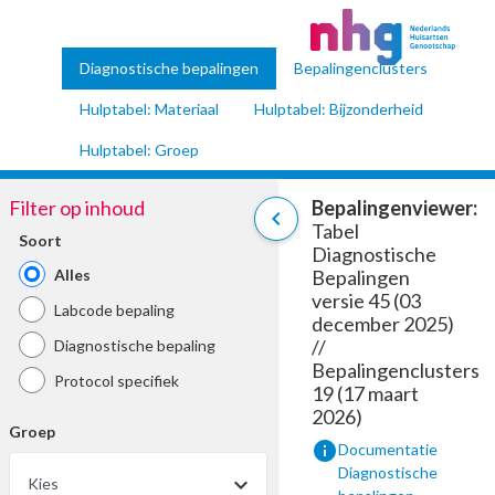
Diagnostische bepalingen
Bepalingenclusters
Hulptabel: Materiaal
Hulptabel: Bijzonderheid
Hulptabel: Groep
Filter op inhoud
Bepalingenviewer:
chevron_left
Tabel
Soort
Diagnostische
Alles
Bepalingen
versie 45 (03
Labcode bepaling
december 2025)
//
Diagnostische bepaling
Bepalingenclusters
Protocol specifiek
19 (17 maart
2026)
Groep
info
Documentatie
Diagnostische
Kies