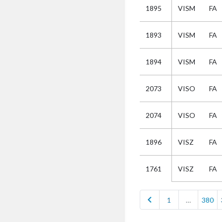
1895
VISM
FA
Selectie
1893
VISM
FA
Kies
1894
VISM
FA
AUB
Alles
2073
VISO
FA
Aanvraag
Uitslag
2074
VISO
FA
Beide
1896
VISZ
FA
VISZ
FA
1761
chevron_left
1
…
380