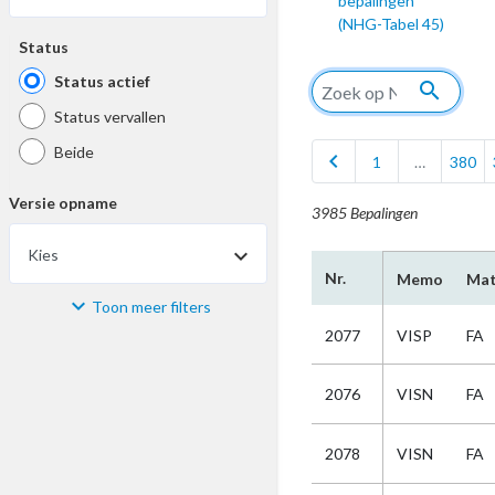
bepalingen
(NHG-Tabel 45)
Status
Status actief
search
Status vervallen
Beide
chevron_left
1
…
380
Versie opname
3985 Bepalingen
Kies
Nr.
Memo
Mat
Toon meer filters
Materiaal
2077
VISP
FA
Kies
2076
VISN
FA
Bijzonderheid
2078
VISN
FA
Kies