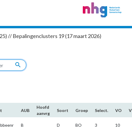
5) // Bepalingenclusters 19 (17 maart 2026)
search
Hoofd​
t
AUB
Soort
Groep
Select.
VO
aanvrg
bbeenr
B
D
BO
3
10