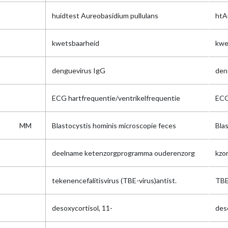
huidtest Aureobasidium pullulans
htA
kwetsbaarheid
kwe
denguevirus IgG
den
ECG hartfrequentie/ventrikelfrequentie
ECG
MM
Blastocystis hominis microscopie feces
Bla
deelname ketenzorgprogramma ouderenzorg
kzo
tekenencefalitisvirus (TBE-virus)antist.
TBE
desoxycortisol, 11-
des