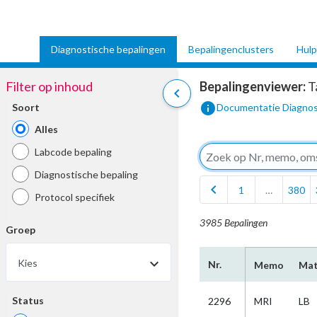
Diagnostische bepalingen
Bepalingenclusters
Hulp
Filter op inhoud
Bepalingenviewer:
T
chevron_left
info
Soort
Documentatie Diagnos
Alles
Labcode bepaling
Diagnostische bepaling
chevron_left
1
…
380
Protocol specifiek
3985 Bepalingen
Groep
Kies
Nr.
Memo
Mat
Status
2296
MRI
LB