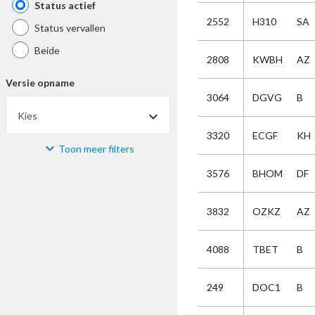
Status actief
2552
H310
SA
Status vervallen
Beide
2808
KWBH
AZ
Versie opname
3064
DGVG
B
Kies
3320
ECGF
KH
Toon meer filters
Materiaal
3576
BHOM
DF
Kies
3832
OZKZ
AZ
Bijzonderheid
4088
TBET
B
Kies
249
DOC1
B
Selectie