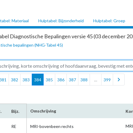
tabel: Materiaal
Hulptabel: Bijzonderheid
Hulptabel: Groep
abel Diagnostische Bepalingen versie 45 (03 december 202
tische bepalingen (NHG-Tabel 45)
chevron_right
381
382
383
384
385
386
387
388
…
399
Omschrijving
.
Bijz.
Kor
MRI
RE
MRI-bovenbeen rechts