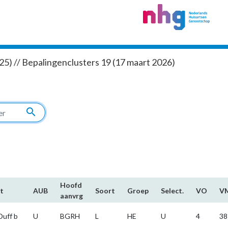
5) // Bepalingenclusters 19 (17 maart 2026)
search
Hoofd​
t
AUB
Soort
Groep
Select.
VO
V
aanvrg
Duff b
U
BGRH
L
HE
U
4
38