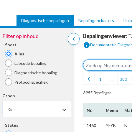
Diagnostische bepalingen
Bepalingenclusters
Hulp
Filter op inhoud
Bepalingenviewer:
T
chevron_left
info
Soort
Documentatie Diagnos
Alles
Labcode bepaling
Diagnostische bepaling
chevron_left
1
…
380
Protocol specifiek
3985 Bepalingen
Groep
arrow_drop_down
Kies
Nr.
Memo
Mat
Status
1460
YFYB
B