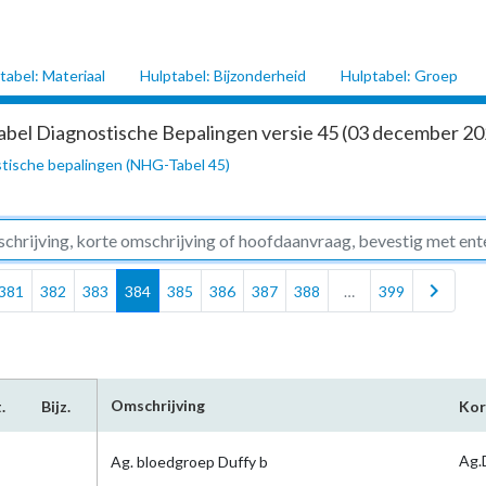
tabel: Materiaal
Hulptabel: Bijzonderheid
Hulptabel: Groep
abel Diagnostische Bepalingen versie 45 (03 december 202
tische bepalingen (NHG-Tabel 45)
chevron_right
381
382
383
384
385
386
387
388
…
399
Omschrijving
.
Bijz.
Kor
Ag.
Ag. bloedgroep Duffy b