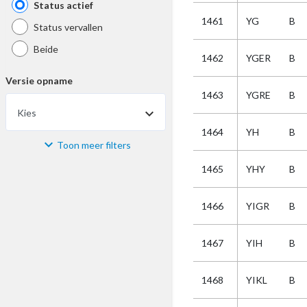
Status actief
1461
YG
B
Status vervallen
Beide
1462
YGER
B
Versie opname
1463
YGRE
B
Kies
1464
YH
B
Toon meer filters
Materiaal
1465
YHY
B
Kies
1466
YIGR
B
Bijzonderheid
1467
YIH
B
Kies
1468
YIKL
B
Selectie