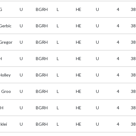
G
U
BGRH
L
HE
U
4
38
Gerbic
U
BGRH
L
HE
U
4
38
Gregor
U
BGRH
L
HE
U
4
38
H
U
BGRH
L
HE
U
4
38
Holley
U
BGRH
L
HE
U
4
38
I Groo
U
BGRH
L
HE
U
4
38
IH
U
BGRH
L
HE
U
4
38
 klei
U
BGRH
L
HE
U
4
38