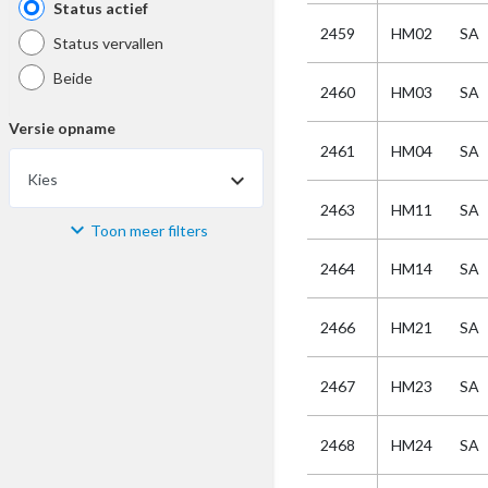
Status actief
2459
HM02
SA
Status vervallen
Beide
2460
HM03
SA
Versie opname
2461
HM04
SA
Kies
2463
HM11
SA
Toon meer filters
Materiaal
2464
HM14
SA
Kies
2466
HM21
SA
Bijzonderheid
2467
HM23
SA
Kies
2468
HM24
SA
Selectie