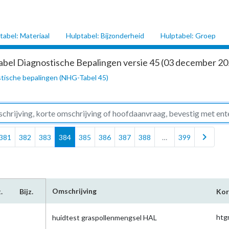
tabel: Materiaal
Hulptabel: Bijzonderheid
Hulptabel: Groep
abel Diagnostische Bepalingen versie 45 (03 december 202
tische bepalingen (NHG-Tabel 45)
chevron_right
381
382
383
384
385
386
387
388
…
399
Omschrijving
.
Bijz.
Kor
htg
huidtest graspollenmengsel HAL