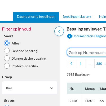
Diagnostische bepalingen
Bepalingenclusters
Hulp
Filter op inhoud
Bepalingenviewer:
T
chevron_left
info
Soort
Documentatie Diagnos
Alles
Labcode bepaling
Diagnostische bepaling
chevron_left
1
…
380
Protocol specifiek
3985 Bepalingen
Groep
Kies
Nr.
Memo
Mat
Status
2458
HM01
SA