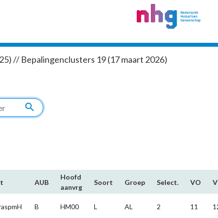
5) // Bepalingenclusters 19 (17 maart 2026)
search
Hoofd​
t
AUB
Soort
Groep
Select.
VO
aanvrg
raspmH
B
HM00
L
AL
2
11
1