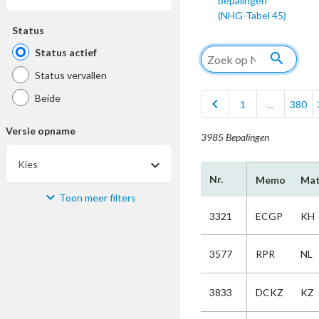
bepalingen
(NHG-Tabel 45)
Status
Status actief
search
Status vervallen
Beide
chevron_left
1
…
380
Versie opname
3985 Bepalingen
Kies
Nr.
Memo
Mat
Toon meer filters
Materiaal
3321
ECGP
KH
Kies
3577
RPR
NL
Bijzonderheid
3833
DCKZ
KZ
Kies