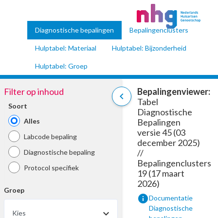
Diagnostische bepalingen
Bepalingenclusters
Hulptabel: Materiaal
Hulptabel: Bijzonderheid
Hulptabel: Groep
Filter op inhoud
Bepalingenviewer:
chevron_left
Tabel
Soort
Diagnostische
Alles
Bepalingen
versie 45 (03
Labcode bepaling
december 2025)
//
Diagnostische bepaling
Bepalingenclusters
Protocol specifiek
19 (17 maart
2026)
Groep
info
Documentatie
Diagnostische
Kies