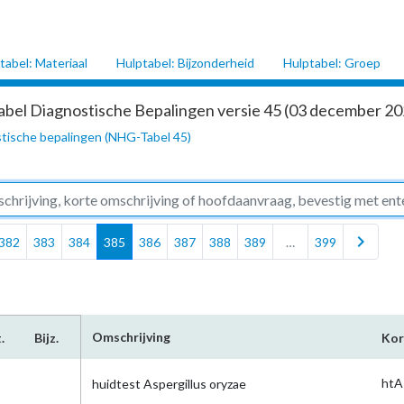
tabel: Materiaal
Hulptabel: Bijzonderheid
Hulptabel: Groep
abel Diagnostische Bepalingen versie 45 (03 december 202
tische bepalingen (NHG-Tabel 45)
chevron_right
382
383
384
385
386
387
388
389
…
399
Omschrijving
.
Bijz.
Kor
htA
huidtest Aspergillus oryzae