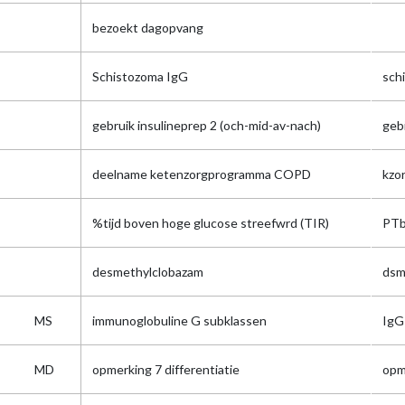
bezoekt dagopvang
Schistozoma IgG
schi
gebruik insulineprep 2 (och-mid-av-nach)
geb
deelname ketenzorgprogramma COPD
kzo
%tijd boven hoge glucose streefwrd (TIR)
PTb
desmethylclobazam
dsm
MS
immunoglobuline G subklassen
IgG
MD
opmerking 7 differentiatie
opm