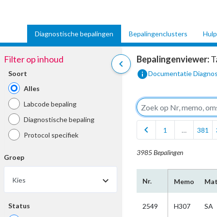
Diagnostische bepalingen
Bepalingenclusters
Hulp
Filter op inhoud
Bepalingenviewer:
T
chevron_left
info
Soort
Documentatie Diagnos
Alles
Labcode bepaling
Diagnostische bepaling
chevron_left
1
…
381
Protocol specifiek
3985 Bepalingen
Groep
Kies
Nr.
Memo
Mat
Status
2549
H307
SA