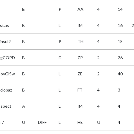
B
P
AA
4
14
st.as
B
L
IM
4
16
2
insul2
B
P
TH
4
18
rgCOPD
B
D
ZP
2
26
ovGlSw
B
L
ZE
2
40
clobaz
B
L
FT
4
3
 spect
A
L
IM
4
4
 7
U
DIFF
L
HE
U
4