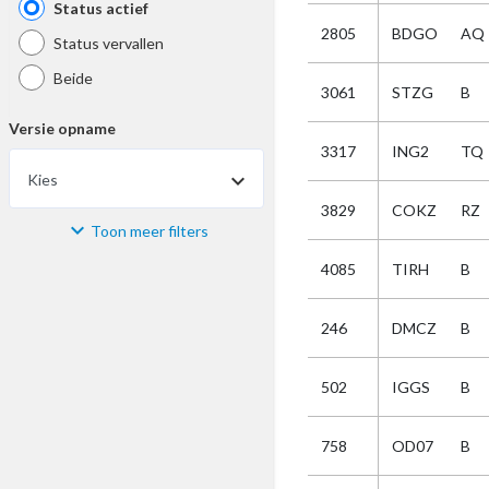
Status actief
2805
BDGO
AQ
Status vervallen
Beide
3061
STZG
B
Versie opname
3317
ING2
TQ
Kies
3829
COKZ
RZ
Toon meer filters
Materiaal
4085
TIRH
B
Kies
246
DMCZ
B
Bijzonderheid
502
IGGS
B
Kies
758
OD07
B
Selectie