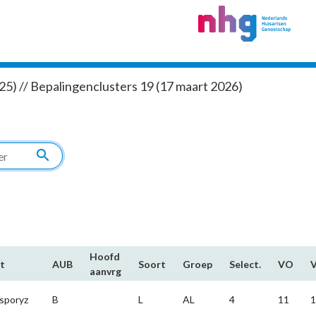
5) // Bepalingenclusters 19 (17 maart 2026)
search
Hoofd​
t
AUB
Soort
Groep
Select.
VO
aanvrg
sporyz
B
L
AL
4
11
1