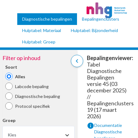
Diagnostische bepalingen
Bepalingenclusters
Hulptabel: Materiaal
Hulptabel: Bijzonderheid
Hulptabel: Groep
Filter op inhoud
Bepalingenviewer:
chevron_left
Tabel
Soort
Diagnostische
Alles
Bepalingen
versie 45 (03
Labcode bepaling
december 2025)
//
Diagnostische bepaling
Bepalingenclusters
Protocol specifiek
19 (17 maart
2026)
Groep
info
Documentatie
Diagnostische
Kies