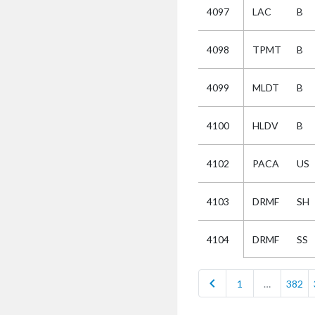
4097
LAC
B
Selectie
4098
TPMT
B
Kies
4099
MLDT
B
AUB
Alles
4100
HLDV
B
Aanvraag
Uitslag
4102
PACA
US
Beide
4103
DRMF
SH
DRMF
SS
4104
chevron_left
1
…
382