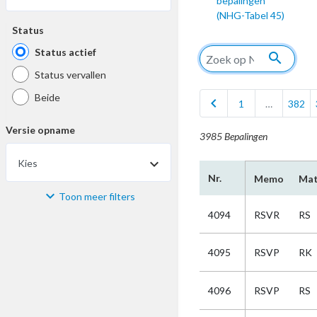
bepalingen
(NHG-Tabel 45)
Status
Status actief
search
Status vervallen
Beide
chevron_left
1
…
382
Versie opname
3985 Bepalingen
Kies
Nr.
Memo
Mat
Toon meer filters
Materiaal
4094
RSVR
RS
Kies
4095
RSVP
RK
Bijzonderheid
4096
RSVP
RS
Kies