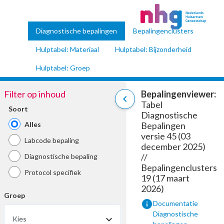
Diagnostische bepalingen
Bepalingenclusters
Hulptabel: Materiaal
Hulptabel: Bijzonderheid
Hulptabel: Groep
Filter op inhoud
Bepalingenviewer:
chevron_left
Tabel
Soort
Diagnostische
Alles
Bepalingen
versie 45 (03
Labcode bepaling
december 2025)
//
Diagnostische bepaling
Bepalingenclusters
Protocol specifiek
19 (17 maart
2026)
Groep
info
Documentatie
Diagnostische
Kies