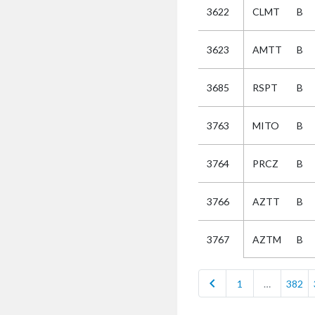
3622
CLMT
B
Selectie
3623
AMTT
B
Kies
3685
RSPT
B
AUB
Alles
3763
MITO
B
Aanvraag
Uitslag
3764
PRCZ
B
Beide
3766
AZTT
B
AZTM
B
3767
chevron_left
1
…
382