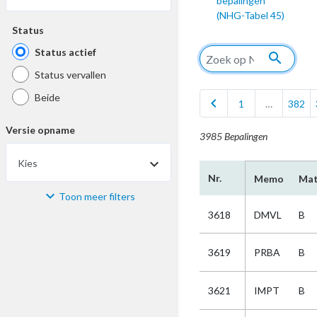
bepalingen
(NHG-Tabel 45)
Status
Status actief
search
Status vervallen
Beide
chevron_left
1
…
382
Versie opname
3985 Bepalingen
Kies
Nr.
Memo
Mat
Toon meer filters
Materiaal
3618
DMVL
B
Kies
3619
PRBA
B
Bijzonderheid
3621
IMPT
B
Kies