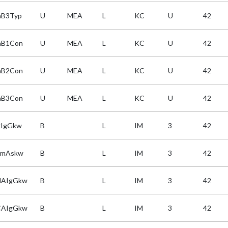
aB3Typ
U
MEA
L
KC
U
42
aB1Con
U
MEA
L
KC
U
42
aB2Con
U
MEA
L
KC
U
42
aB3Con
U
MEA
L
KC
U
42
rIgGkw
B
L
IM
3
42
amAskw
B
L
IM
3
42
NAIgGkw
B
L
IM
3
42
CAIgGkw
B
L
IM
3
42