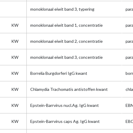
monoklonaal eiwit band 3, typering
par
KW
monoklonaal eiwit band 1, concentratie
par
KW
monoklonaal eiwit band 2, concentratie
par
KW
monoklonaal eiwit band 3, concentratie
par
KW
Borrelia Burgdorferi IgG kwant
bor
KW
Chlamydia Trachomatis antistoffen kwant
chl
KW
Epstein-Barrvirus nucl.Ag. IgG kwant
EB
KW
Epstein-Barrvirus caps Ag. IgG kwant
EB