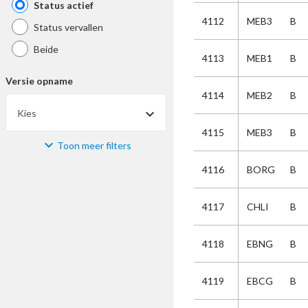
Status actief
4112
MEB3
B
Status vervallen
Beide
4113
MEB1
B
Versie opname
4114
MEB2
B
Kies
4115
MEB3
B
Toon meer filters
Materiaal
4116
BORG
B
Kies
4117
CHLI
B
Bijzonderheid
4118
EBNG
B
Kies
4119
EBCG
B
Selectie