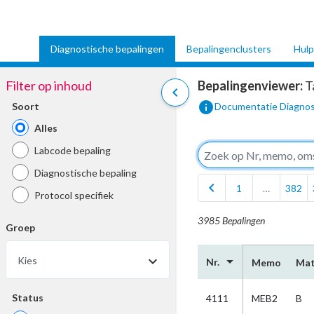
Diagnostische bepalingen
Bepalingenclusters
Hulp
Filter op inhoud
Bepalingenviewer:
T
chevron_left
info
Soort
Documentatie Diagnos
Alles
Labcode bepaling
Diagnostische bepaling
chevron_left
1
…
382
Protocol specifiek
3985 Bepalingen
Groep
arrow_drop_down
Kies
Nr.
Memo
Mat
Status
4111
MEB2
B