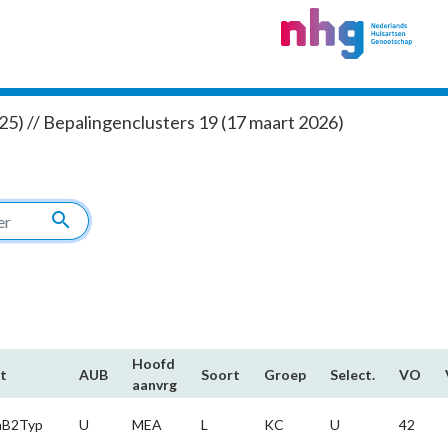
5) // Bepalingenclusters 19 (17 maart 2026)
search
Hoofd​
t
AUB
Soort
Groep
Select.
VO
aanvrg
aB2Typ
U
MEA
L
KC
U
42