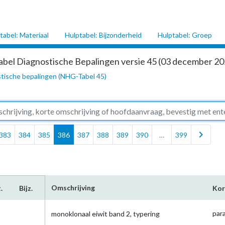
tabel: Materiaal
Hulptabel: Bijzonderheid
Hulptabel: Groep
abel Diagnostische Bepalingen versie 45 (03 december 202
tische bepalingen (NHG-Tabel 45)
chevron_right
383
384
385
386
387
388
389
390
…
399
Omschrijving
.
Bijz.
Kor
par
monoklonaal eiwit band 2, typering