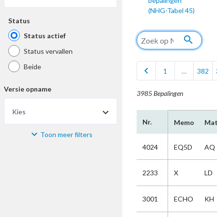
bepalingen
(NHG-Tabel 45)
Status
Status actief
search
Status vervallen
Beide
chevron_left
1
…
382
Versie opname
3985 Bepalingen
Kies
Nr.
Memo
Mat
Toon meer filters
Materiaal
4024
EQ5D
AQ
Kies
2233
X
LD
Bijzonderheid
3001
ECHO
KH
Kies