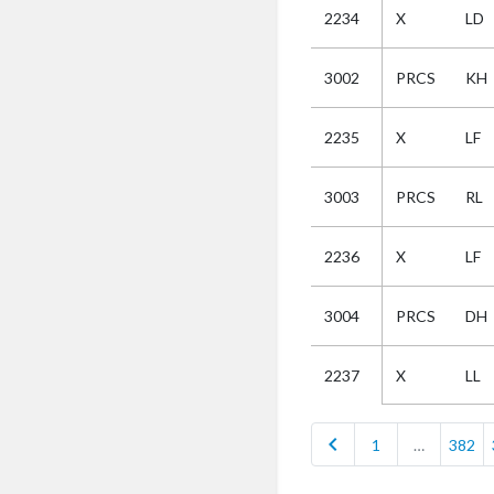
2234
X
LD
Selectie
3002
PRCS
KH
Kies
2235
X
LF
AUB
Alles
3003
PRCS
RL
Aanvraag
Uitslag
2236
X
LF
Beide
3004
PRCS
DH
X
LL
2237
chevron_left
1
…
382