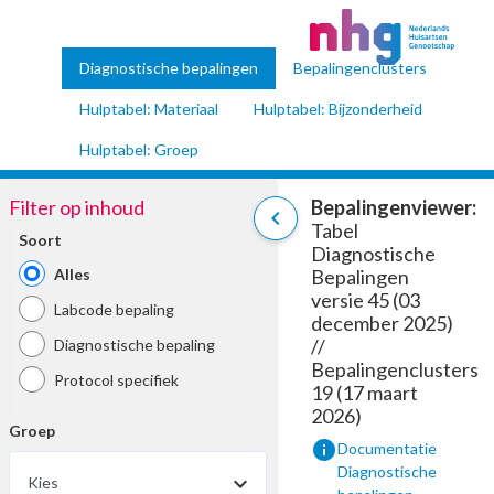
Diagnostische bepalingen
Bepalingenclusters
Hulptabel: Materiaal
Hulptabel: Bijzonderheid
Hulptabel: Groep
Filter op inhoud
Bepalingenviewer:
chevron_left
Tabel
Soort
Diagnostische
Alles
Bepalingen
versie 45 (03
Labcode bepaling
december 2025)
//
Diagnostische bepaling
Bepalingenclusters
Protocol specifiek
19 (17 maart
2026)
Groep
info
Documentatie
Diagnostische
Kies