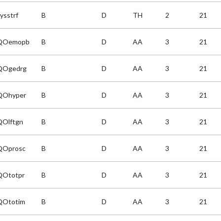
ysstrf
B
D
TH
2
21
QOemopb
B
D
AA
3
21
QOgedrg
B
D
AA
3
21
QOhyper
B
D
AA
3
21
Olftgn
B
D
AA
3
21
QOprosc
B
D
AA
3
21
Ototpr
B
D
AA
3
21
QOtotim
B
D
AA
3
21