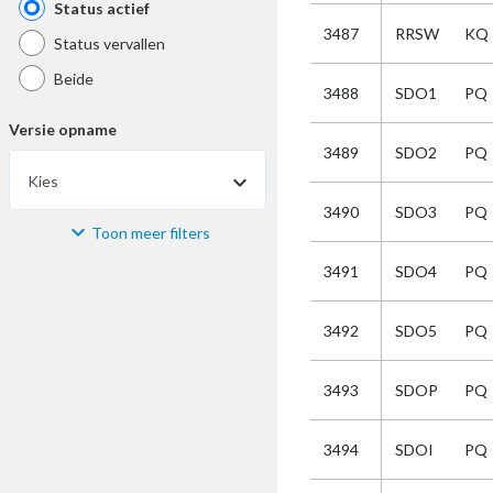
Status actief
3487
RRSW
KQ
Status vervallen
Beide
3488
SDO1
PQ
Versie opname
3489
SDO2
PQ
Kies
3490
SDO3
PQ
Toon meer filters
Materiaal
3491
SDO4
PQ
Kies
3492
SDO5
PQ
Bijzonderheid
3493
SDOP
PQ
Kies
3494
SDOI
PQ
Selectie