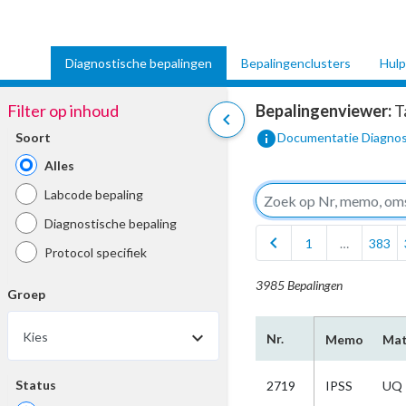
Diagnostische bepalingen
Bepalingenclusters
Hulp
Filter op inhoud
Bepalingenviewer:
T
chevron_left
info
Soort
Documentatie Diagnos
Alles
Labcode bepaling
Diagnostische bepaling
chevron_left
1
…
383
Protocol specifiek
3985 Bepalingen
Groep
Kies
Nr.
Memo
Mat
Status
2719
IPSS
UQ