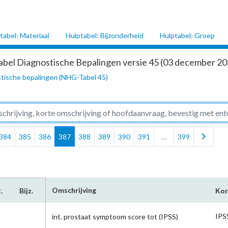
tabel: Materiaal
Hulptabel: Bijzonderheid
Hulptabel: Groep
abel Diagnostische Bepalingen versie 45 (03 december 202
tische bepalingen (NHG-Tabel 45)
chevron_right
384
385
386
387
388
389
390
391
…
399
Omschrijving
.
Bijz.
Kor
IPS
int. prostaat symptoom score tot (IPSS)