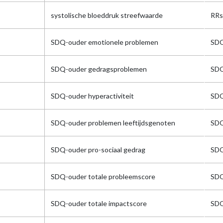
systolische bloeddruk streefwaarde
RRs
SDQ-ouder emotionele problemen
SD
SDQ-ouder gedragsproblemen
SD
SDQ-ouder hyperactiviteit
SD
SDQ-ouder problemen leeftijdsgenoten
SDQ
SDQ-ouder pro-sociaal gedrag
SD
SDQ-ouder totale probleemscore
SDQ
SDQ-ouder totale impactscore
SD