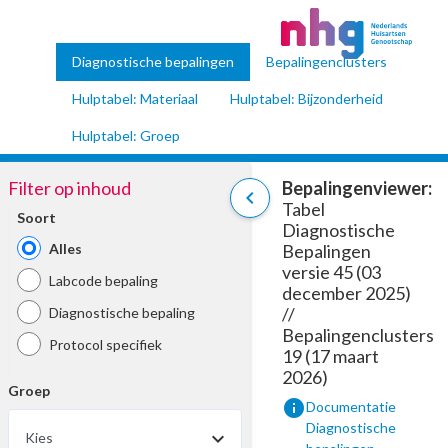
Diagnostische bepalingen
Bepalingenclusters
Hulptabel: Materiaal
Hulptabel: Bijzonderheid
Hulptabel: Groep
Filter op inhoud
Bepalingenviewer:
chevron_left
Tabel
Soort
Diagnostische
Alles
Bepalingen
versie 45 (03
Labcode bepaling
december 2025)
//
Diagnostische bepaling
Bepalingenclusters
Protocol specifiek
19 (17 maart
2026)
Groep
info
Documentatie
Diagnostische
Kies