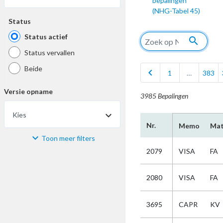
bepalingen
(NHG-Tabel 45)
Status
Status actief
search
Status vervallen
Beide
chevron_left
1
…
383
Versie opname
3985 Bepalingen
Kies
Nr.
Memo
Mat
Toon meer filters
Materiaal
2079
VISA
FA
Kies
2080
VISA
FA
Bijzonderheid
3695
CAPR
KV
Kies