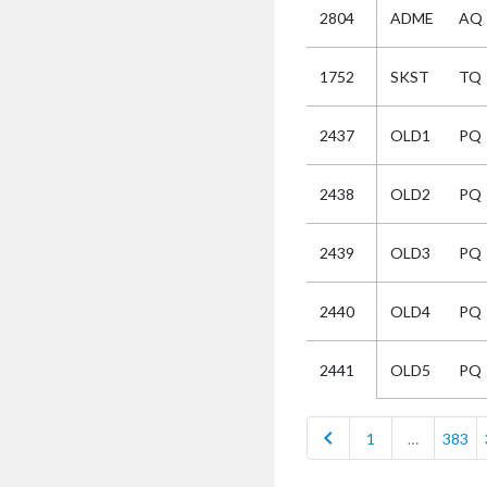
2804
ADME
AQ
Selectie
1752
SKST
TQ
Kies
2437
OLD1
PQ
AUB
Alles
2438
OLD2
PQ
Aanvraag
Uitslag
2439
OLD3
PQ
Beide
2440
OLD4
PQ
OLD5
PQ
2441
chevron_left
1
…
383