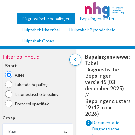
Diagnostische bepalingen
Bepalingenclusters
Hulptabel: Materiaal
Hulptabel: Bijzonderheid
Hulptabel: Groep
Filter op inhoud
Bepalingenviewer:
chevron_left
Tabel
Soort
Diagnostische
Alles
Bepalingen
versie 45 (03
Labcode bepaling
december 2025)
//
Diagnostische bepaling
Bepalingenclusters
Protocol specifiek
19 (17 maart
2026)
Groep
info
Documentatie
Diagnostische
Kies