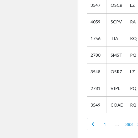
3547
OSCB
LZ
Selectie
4059
SCPV
RA
Kies
1756
TIA
KQ
AUB
Alles
2780
SMST
PQ
Aanvraag
Uitslag
3548
OSRZ
LZ
Beide
2781
VIPL
PQ
COAE
RQ
3549
chevron_left
1
…
383