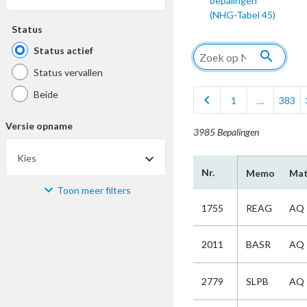
bepalingen
(NHG-Tabel 45)
Status
Status actief
search
Status vervallen
Beide
chevron_left
1
…
383
Versie opname
3985 Bepalingen
Kies
Nr.
Memo
Mat
Toon meer filters
Materiaal
1755
REAG
AQ
Kies
2011
BASR
AQ
Bijzonderheid
2779
SLPB
AQ
Kies