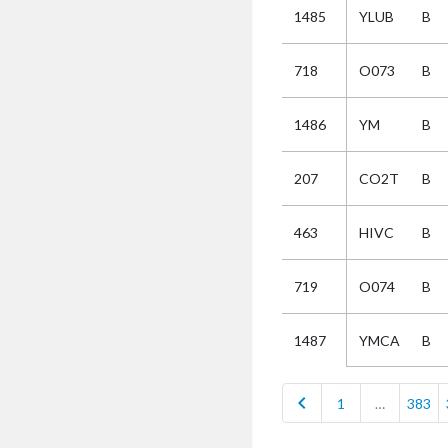
1485
YLUB
B
Selectie
718
O073
B
Kies
1486
YM
B
AUB
Alles
207
CO2T
B
Aanvraag
Uitslag
463
HIVC
B
Beide
719
O074
B
YMCA
B
1487
chevron_left
1
…
383