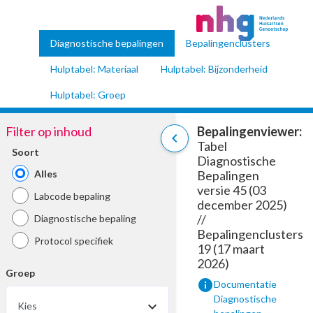
Diagnostische bepalingen
Bepalingenclusters
Hulptabel: Materiaal
Hulptabel: Bijzonderheid
Hulptabel: Groep
Filter op inhoud
Bepalingenviewer:
chevron_left
Tabel
Soort
Diagnostische
Alles
Bepalingen
versie 45 (03
Labcode bepaling
december 2025)
//
Diagnostische bepaling
Bepalingenclusters
Protocol specifiek
19 (17 maart
2026)
Groep
info
Documentatie
Diagnostische
Kies