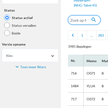
bepalingen
(NHG-Tabel 45)
Status
Status actief
search
Status vervallen
Beide
chevron_left
1
…
383
Versie opname
3985 Bepalingen
Kies
Nr.
Memo
Mat
Toon meer filters
Materiaal
716
O071
B
Kies
1484
YLUA
B
Bijzonderheid
717
O072
B
Kies