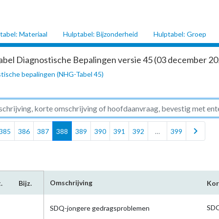
tabel: Materiaal
Hulptabel: Bijzonderheid
Hulptabel: Groep
abel Diagnostische Bepalingen versie 45 (03 december 202
tische bepalingen (NHG-Tabel 45)
chevron_right
385
386
387
388
389
390
391
392
…
399
Omschrijving
.
Bijz.
Kor
SDQ
SDQ-jongere gedragsproblemen