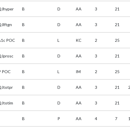
Jhyper
B
D
AA
3
21
Jlftgn
B
D
AA
3
21
A1c POC
B
L
KC
2
25
Jprosc
B
D
AA
3
21
P POC
B
L
IM
2
25
Jtotpr
B
D
AA
3
21
Jtotim
B
D
AA
3
21
B
P
AA
4
7