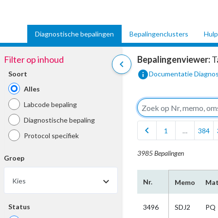
Diagnostische bepalingen
Bepalingenclusters
Hulp
Filter op inhoud
Bepalingenviewer:
T
chevron_left
info
Soort
Documentatie Diagnos
Alles
Labcode bepaling
Diagnostische bepaling
chevron_left
1
…
384
Protocol specifiek
3985 Bepalingen
Groep
Kies
Nr.
Memo
Mat
Status
3496
SDJ2
PQ