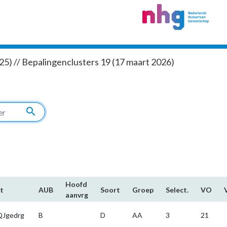
5) // Bepalingenclusters 19 (17 maart 2026)
search
Hoofd​
t
AUB
Soort
Groep
Select.
VO
aanvrg
Jgedrg
B
D
AA
3
21