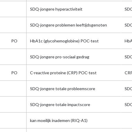
SDQ-jongere hyperactiviteit
SDQ
SDQ-jongere problemen leeftijdsgenoten
SDQ
PO
HbA1c (glycohemoglobine) POC-test
Hb
SDQ-jongere pro-sociaal gedrag
SDQ
PO
C-reactive proteïne (CRP) POC-test
CR
SDQ-jongere totale probleemscore
SDQ
SDQ-jongere totale impactscore
SDQ
kan moeilijk inademen (RIQ-A1)