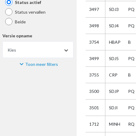
Status actief
3497
SDJ3
PQ
Status vervallen
Beide
3498
SDJ4
PQ
Versie opname
3754
HBAP
B
Kies
3499
SDJ5
PQ
Toon meer filters
Materiaal
3755
CRP
B
Kies
3500
SDJP
PQ
Bijzonderheid
3501
SDJI
PQ
Kies
1712
MINH
RQ
Selectie