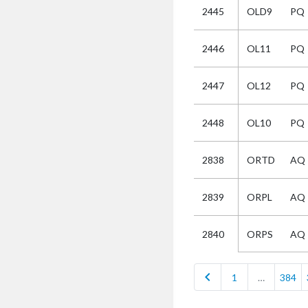
2445
OLD9
PQ
Selectie
2446
OL11
PQ
Kies
2447
OL12
PQ
AUB
Alles
2448
OL10
PQ
Aanvraag
Uitslag
2838
ORTD
AQ
Beide
2839
ORPL
AQ
ORPS
AQ
2840
chevron_left
1
…
384