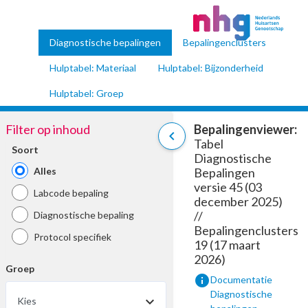
Diagnostische bepalingen
Bepalingenclusters
Hulptabel: Materiaal
Hulptabel: Bijzonderheid
Hulptabel: Groep
Filter op inhoud
Bepalingenviewer:
chevron_left
Tabel
Soort
Diagnostische
Alles
Bepalingen
versie 45 (03
Labcode bepaling
december 2025)
//
Diagnostische bepaling
Bepalingenclusters
Protocol specifiek
19 (17 maart
2026)
Groep
info
Documentatie
Diagnostische
Kies