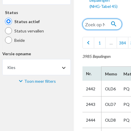
bepalingen
(NHG-Tabel 45)
Status
Status actief
search
Status vervallen
Beide
chevron_left
1
…
384
Versie opname
3985 Bepalingen
Kies
Nr.
Memo
Mat
Toon meer filters
Materiaal
2442
OLD6
PQ
Kies
2443
OLD7
PQ
Bijzonderheid
2444
OLD8
PQ
Kies